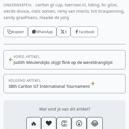
carlton gt cup, toernooi.nl, loting, bc gilze,
ONDERWERPEN:
vierde divisie, niels oomen, remy van mierlo, tim braspenning,
sandy graafmans, maaike de jong
Kopieer
WhatsApp
X
Facebook
VORIG ARTIKEL
Judith Meulendijks stijgt flink op de wereldranglijst
VOLGEND ARTIKEL
38th Carlton GT International Tournament
Wat vind je van dit artikel?
🔥
❤️
👏
😮
😂