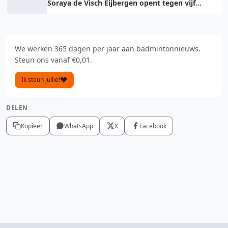
Soraya de Visch Eijbergen opent tegen vijf
maanden jongere Carolina Marin
We werken 365 dagen per jaar aan badmintonnieuws.
Steun ons vanaf €0,01.
Ik steun jullie!
DELEN
Kopieer
WhatsApp
X
Facebook