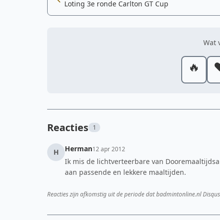
Loting 3e ronde Carlton GT Cup
Wat v
🔥
❤
Reacties
1
Herman
12 apr 2012
H
Ik mis de lichtverteerbare van Dooremaaltijds
aan passende en lekkere maaltijden.
Reacties zijn afkomstig uit de periode dat badmintonline.nl Disqus