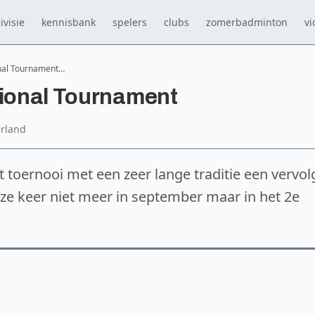
ivisie
kennisbank
spelers
clubs
zomerbadminton
vi
onal Tournament…
tional Tournament
rland
t toernooi met een zeer lange traditie een vervol
ze keer niet meer in september maar in het 2e