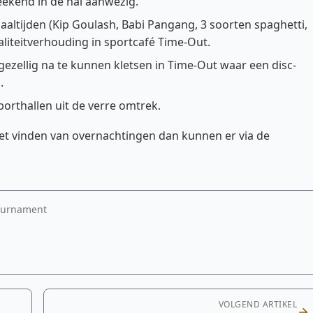
ekend in de hal aanwezig.
altijden (Kip Goulash, Babi Pangang, 3 soorten spaghetti,
aliteitverhouding in sportcafé Time-Out.
zellig na te kunnen kletsen in Time-Out waar een disc-
.
porthallen uit de verre omtrek.
het vinden van overnachtingen dan kunnen er via de
tournament
VOLGEND ARTIKEL