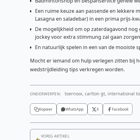
Badmintonshop en bespanservice gehele we
Een ruime keuze aan passende en lekkere ma
Lasagna en saladebar) in een prima prijs-kw
De mogelijkheid om op zaterdagavond nog ge
jockey voor extra stimmung zal gaan zorgen
En natuurlijk spelen in een van de mooiste s
Mocht er iemand om hulp verlegen zitten bij 
wedstrijdleiding tips verkregen worden.
toernooi, carlton gt, international 
ONDERWERPEN:
Kopieer
WhatsApp
X
Facebook
VORIG ARTIKEL