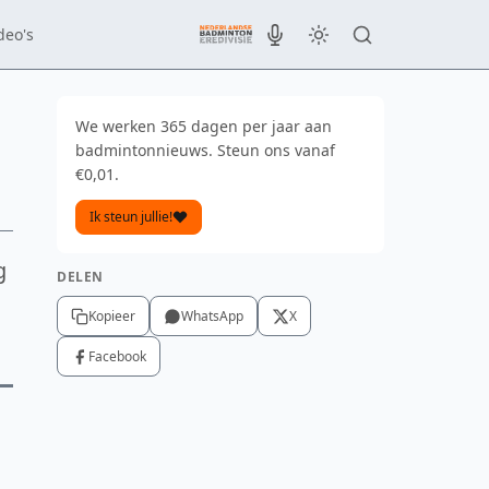
deo's
We werken 365 dagen per jaar aan
badmintonnieuws. Steun ons vanaf
€0,01.
Ik steun jullie!
g
DELEN
Kopieer
WhatsApp
X
Facebook