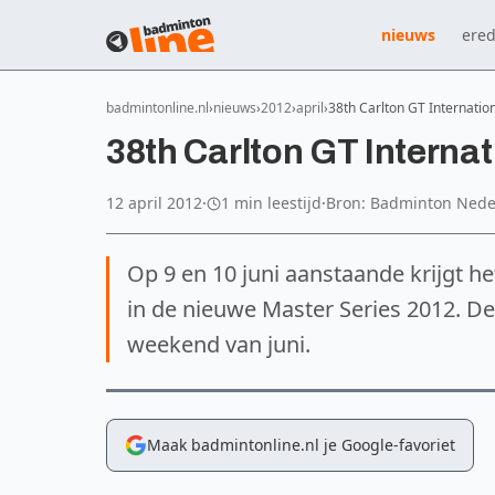
nieuws
ered
badmintonline.nl
nieuws
2012
april
38th Carlton GT Internati
38th Carlton GT Interna
12 april 2012
·
1 min leestijd
·
Bron: Badminton Nede
Op 9 en 10 juni aanstaande krijgt he
in de nieuwe Master Series 2012. De
weekend van juni.
Maak badmintonline.nl je Google-favoriet