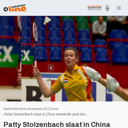
badmintonline.nl
nieuws
2012
mei
Patty Stolzenbach slaat in China winnende punt bin…
Patty Stolzenbach slaat in China