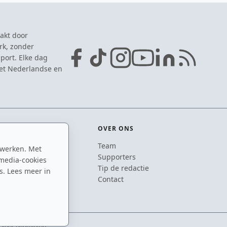
akt door
rk, zonder
port. Elke dag
het Nederlandse en
OVER ONS
Team
 werken. Met
ton
Supporters
media-cookies
n
Tip de redactie
s. Lees meer in
inton
Contact
e voor badminton