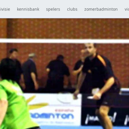
ivisie
kennisbank
spelers
clubs
zomerbadminton
vi