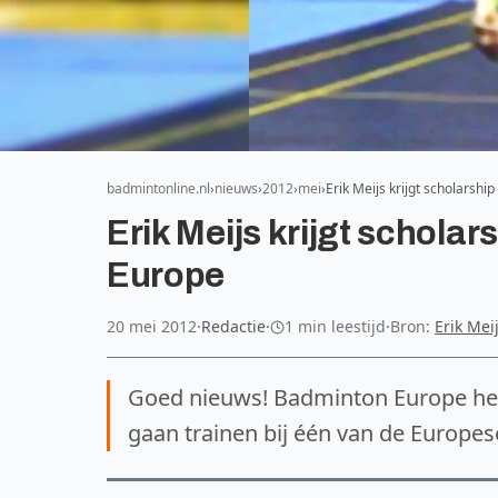
badmintonline.nl
nieuws
2012
mei
Erik Meijs krijgt scholarsh
Erik Meijs krijgt schol
Europe
20 mei 2012
·
Redactie
·
1 min leestijd
·
Bron:
Erik Mei
Goed nieuws! Badminton Europe hee
gaan trainen bij één van de Europes