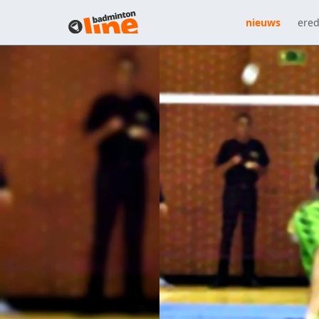
nieuws
ered