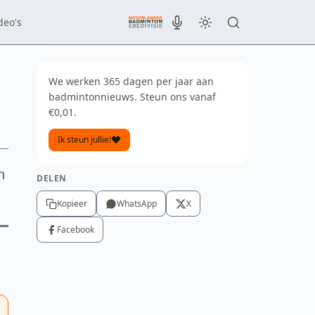
deo's
We werken 365 dagen per jaar aan
badmintonnieuws. Steun ons vanaf
€0,01.
Ik steun jullie!
n
DELEN
Kopieer
WhatsApp
X
Facebook