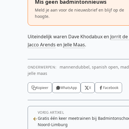
Mis geen badmintonnieuws
Meld je aan voor de nieuwsbrief en blijf op de
hoogte.
Uiteindelijk waren Dave Khodabux en
Jorrit de
Jacco Arends
en
Jelle Maas
.
mannendubbel, spanish open, madrid,
ONDERWERPEN:
jelle maas
Kopieer
WhatsApp
X
Facebook
VORIG ARTIKEL
Gratis één keer meetrainen bij Badmintonscho
Noord-Limburg