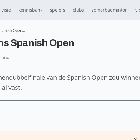
ivisie
kennisbank
spelers
clubs
zomerbadminton
vi
 Spanish Open…
ens Spanish Open
rland
nendubbelfinale van de Spanish Open zou winne
al vast.