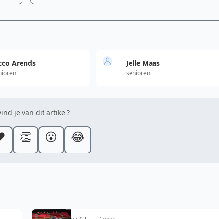
cco Arends
Jelle Maas
nioren
senioren
ind je van dit artikel?
️
👏
😮
😂