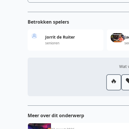
Betrokken spelers
Jorrit de Ruiter
Ja
senioren
se
Wat v
🔥
❤
Meer over dit onderwerp