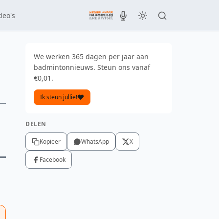
deo's
We werken 365 dagen per jaar aan
badmintonnieuws. Steun ons vanaf
€0,01.
Ik steun jullie!
DELEN
Kopieer
WhatsApp
X
Facebook