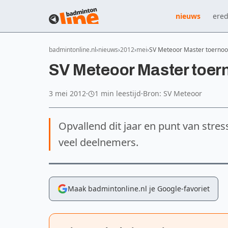
nieuws
ered
badmintonline.nl
nieuws
2012
mei
SV Meteoor Master toernoo
SV Meteoor Master toern
3 mei 2012
·
1 min leestijd
·
Bron: SV Meteoor
Opvallend dit jaar en punt van stres
veel deelnemers.
Maak badmintonline.nl je Google-favoriet