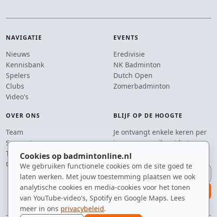
NAVIGATIE
EVENTS
Nieuws
Eredivisie
Kennisbank
NK Badminton
Spelers
Dutch Open
Clubs
Zomerbadminton
Video's
OVER ONS
BLIJF OP DE HOOGTE
Team
Je ontvangt enkele keren per
Supporters
jaar een e-mail met het
Tip de redactie
laatste badmintonnieuws.
Cookies op badmintonline.nl
Contact
We gebruiken functionele cookies om de site goed te
E-mailadres
laten werken. Met jouw toestemming plaatsen we ook
analytische cookies en media-cookies voor het tonen
aanmelden
van YouTube-video's, Spotify en Google Maps. Lees
meer in ons
privacybeleid
.