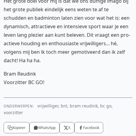
Het grote doel voor mij is dat we ons duffige imago bij
het grote publiek eindelijk eens weten te af te
schudden en badminton laten zien voor wat het is: een
dynamisch, attractieve en intensieve sport waar je een
leven lang plezier aan kunt beleven. Dit vraagt een pro-
actieve houding en enthousiaste vrijwilligers... hé,
volgens mij ben ik toch meer gemotiveerd dan ik zelf
dacht! Ha ha ha.
Bram Reudink
Voorzitter BC GO!
vrijwilliger, bnl, bram reudink, bc go,
ONDERWERPEN:
voorzitter
Kopieer
WhatsApp
X
Facebook