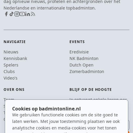
dag opnieuw nieuws, profielen en achtergronden over het
Nederlandse en internationale topbadminton.
NAVIGATIE
EVENTS
Nieuws
Eredivisie
Kennisbank
NK Badminton
Spelers
Dutch Open
Clubs
Zomerbadminton
Video's
OVER ONS
BLIJF OP DE HOOGTE
Team
Je ontvangt enkele keren per
Supporters
jaar een e-mail met het
Cookies op badmintonline.nl
Tip de redactie
laatste badmintonnieuws.
We gebruiken functionele cookies om de site goed te
Contact
laten werken. Met jouw toestemming plaatsen we ook
E-mailadres
analytische cookies en media-cookies voor het tonen