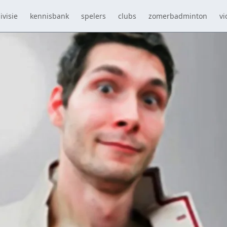
ivisie
kennisbank
spelers
clubs
zomerbadminton
vi