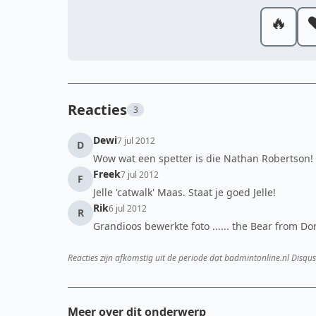
🔥
❤
Reacties
3
Dewi
7 jul 2012
D
Wow wat een spetter is die Nathan Robertson!
Freek
7 jul 2012
F
Jelle 'catwalk' Maas. Staat je goed Jelle!
Rik
6 jul 2012
R
Grandioos bewerkte foto ...... the Bear from D
Reacties zijn afkomstig uit de periode dat badmintonline.nl Disqus
Meer over dit onderwerp