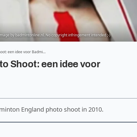
image by badmintonline.nl. No copyright infringement intended ;-)
oot: een idee voor Badmi…
o Shoot: een idee voor
dminton England photo shoot in 2010.