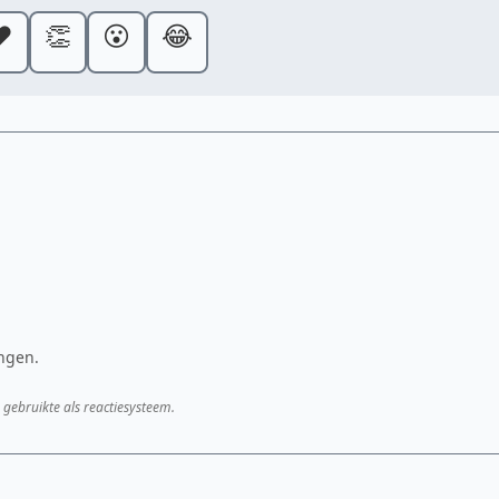
️
👏
😮
😂
ongen.
 gebruikte als reactiesysteem.