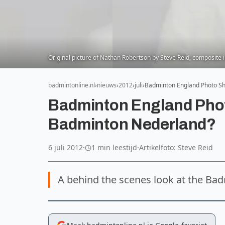
Original picture of Nathan Robertson by Steve Reid, composite 
badmintonline.nl
nieuws
2012
juli
Badminton England Photo Sh
Badminton England Phot
Badminton Nederland?
6 juli 2012
·
1 min leestijd
·
Artikelfoto: Steve Reid
A behind the scenes look at the Ba