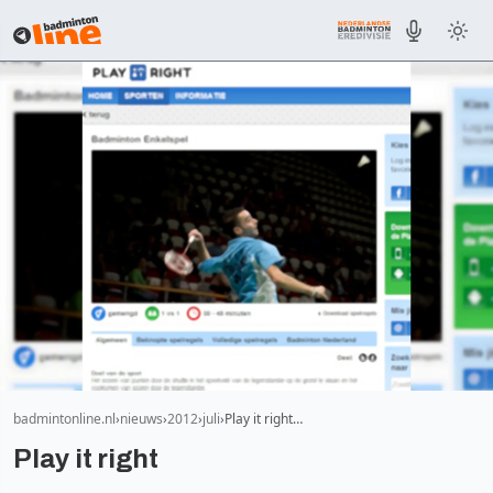
badmintonline.nl
nieuws
2012
juli
Play it right…
Play it right