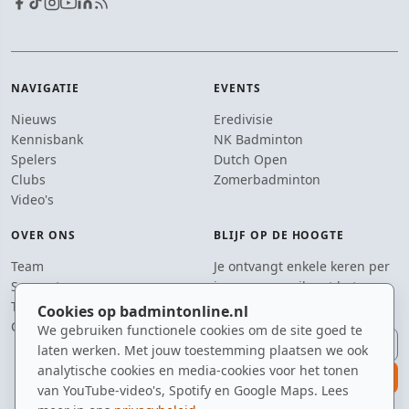
NAVIGATIE
EVENTS
Nieuws
Eredivisie
Kennisbank
NK Badminton
Spelers
Dutch Open
Clubs
Zomerbadminton
Video's
OVER ONS
BLIJF OP DE HOOGTE
Team
Je ontvangt enkele keren per
Supporters
jaar een e-mail met het
Tip de redactie
laatste badmintonnieuws.
Cookies op badmintonline.nl
Contact
We gebruiken functionele cookies om de site goed te
E-mailadres
laten werken. Met jouw toestemming plaatsen we ook
analytische cookies en media-cookies voor het tonen
aanmelden
van YouTube-video's, Spotify en Google Maps. Lees