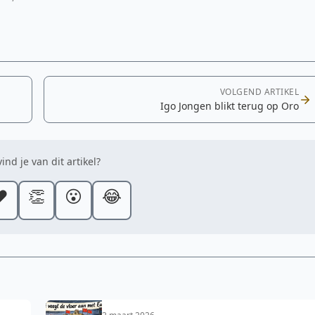
VOLGEND ARTIKEL
Igo Jongen blikt terug op Oro
ind je van dit artikel?
️
👏
😮
😂