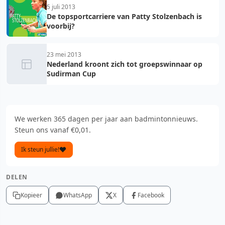
5 juli 2013
De topsportcarriere van Patty Stolzenbach is
voorbij?
23 mei 2013
Nederland kroont zich tot groepswinnaar op
Sudirman Cup
We werken 365 dagen per jaar aan badmintonnieuws.
Steun ons vanaf €0,01.
Ik steun jullie!
DELEN
Kopieer
WhatsApp
X
Facebook