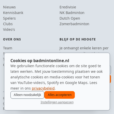
Nieuws
Eredivisie
Kennisbank
NK Badminton
Spelers
Dutch Open
Clubs
Zomerbadminton
Video's
OVER ONS
BLIJF OP DE HOOGTE
Team
Je ontvangt enkele keren per
Supporters
jaar een e-mail met het
Tip de redactie
laatste badmintonnieuws.
Cookies op badmintonline.nl
Contact
We gebruiken functionele cookies om de site goed te
E-mailadres
laten werken. Met jouw toestemming plaatsen we ook
analytische cookies en media-cookies voor het tonen
aanmelden
van YouTube-video's, Spotify en Google Maps. Lees
meer in ons
privacybeleid
.
Alleen noodzakelijk
Alles accepteren
© 2010–2026 badmintonline.nl · getest op snelheid, precisie en een beetje
Instellingen aanpassen
geluk
nieuws
spelers
ranglijst
zomer
menu
privacy
disclaimer
versie
cookies