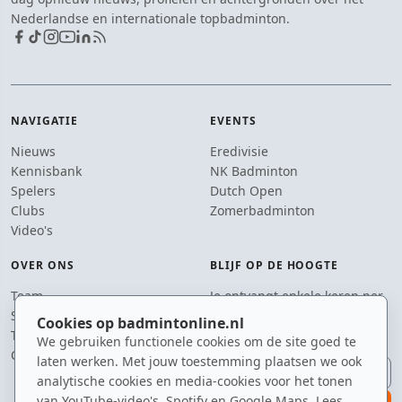
Nederlandse en internationale topbadminton.
NAVIGATIE
EVENTS
Nieuws
Eredivisie
Kennisbank
NK Badminton
Spelers
Dutch Open
Clubs
Zomerbadminton
Video's
OVER ONS
BLIJF OP DE HOOGTE
Team
Je ontvangt enkele keren per
Supporters
jaar een e-mail met het
Cookies op badmintonline.nl
Tip de redactie
laatste badmintonnieuws.
We gebruiken functionele cookies om de site goed te
Contact
laten werken. Met jouw toestemming plaatsen we ook
E-mailadres
analytische cookies en media-cookies voor het tonen
van YouTube-video's, Spotify en Google Maps. Lees