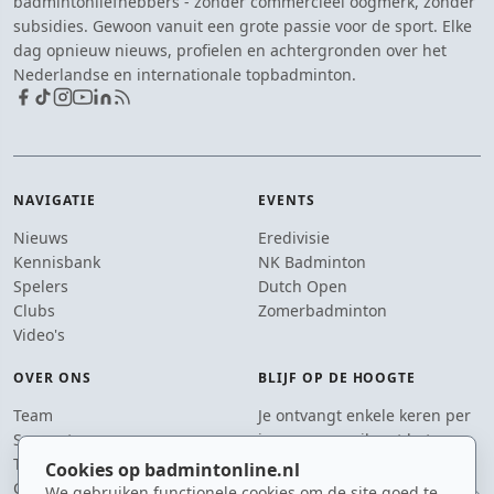
badmintonliefhebbers - zonder commercieel oogmerk, zonder
subsidies. Gewoon vanuit een grote passie voor de sport. Elke
dag opnieuw nieuws, profielen en achtergronden over het
Nederlandse en internationale topbadminton.
NAVIGATIE
EVENTS
Nieuws
Eredivisie
Kennisbank
NK Badminton
Spelers
Dutch Open
Clubs
Zomerbadminton
Video's
OVER ONS
BLIJF OP DE HOOGTE
Team
Je ontvangt enkele keren per
Supporters
jaar een e-mail met het
Tip de redactie
laatste badmintonnieuws.
Cookies op badmintonline.nl
Contact
We gebruiken functionele cookies om de site goed te