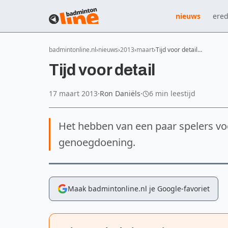
nieuws
ered
badmintonline.nl
nieuws
2013
maart
Tijd voor detail…
Tijd voor detail
17 maart 2013
·
Ron Daniëls
·
6 min leestijd
Het hebben van een paar spelers voor
genoegdoening.
Maak badmintonline.nl je Google-favoriet