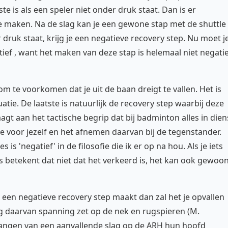
te is als een speler niet onder druk staat. Dan is er
 maken. Na de slag kan je een gewone stap met de shuttle
ruk staat, krijg je een negatieve recovery step. Nu moet j
ief , want het maken van deze stap is helemaal niet negati
m te voorkomen dat je uit de baan dreigt te vallen. Het is
tie. De laatste is natuurlijk de recovery step waarbij deze
gt aan het tactische begrip dat bij badminton alles in dien
e voor jezelf en het afnemen daarvan bij de tegenstander.
s is 'negatief' in de filosofie die ik er op na hou. Als je iets
s betekent dat niet dat het verkeerd is, het kan ook gewoo
r een negatieve recovery step maakt dan zal het je opvallen
g daarvan spanning zet op de nek en rugspieren (M.
tvangen van een aanvallende slag op de ARH hun hoofd