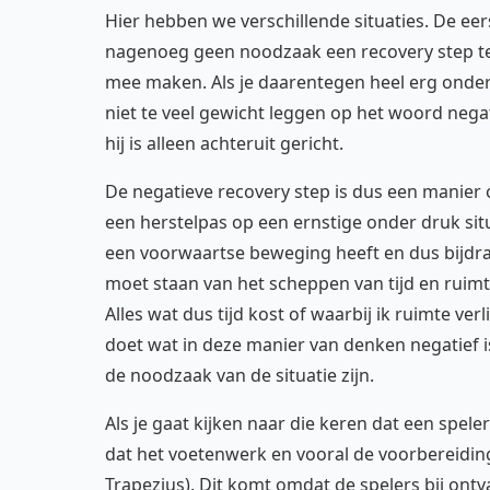
Hier hebben we verschillende situaties. De eers
nagenoeg geen noodzaak een recovery step te
mee maken. Als je daarentegen heel erg onder d
niet te veel gewicht leggen op het woord negat
hij is alleen achteruit gericht.
De negatieve recovery step is dus een manier o
een herstelpas op een ernstige onder druk situa
een voorwaartse beweging heeft en dus bijdraa
moet staan van het scheppen van tijd en ruimt
Alles wat dus tijd kost of waarbij ik ruimte verlie
doet wat in deze manier van denken negatief i
de noodzaak van de situatie zijn.
Als je gaat kijken naar die keren dat een spele
dat het voetenwerk en vooral de voorbereidin
Trapezius). Dit komt omdat de spelers bij on