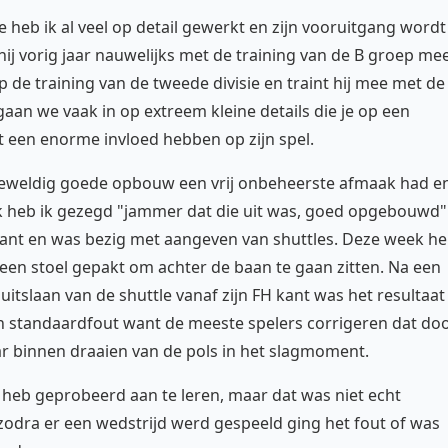
heb ik al veel op detail gewerkt en zijn vooruitgang wordt
j vorig jaar nauwelijks met de training van de B groep me
 de training van de tweede divisie en traint hij mee met de
n we vaak in op extreem kleine details die je op een
st een enorme invloed hebben op zijn spel.
 geweldig goede opbouw een vrij onbeheerste afmaak had e
aak heb ik gezegd "jammer dat die uit was, goed opgebouwd"
erkant en was bezig met aangeven van shuttles. Deze week h
een stoel gepakt om achter de baan te gaan zitten. Na een
itslaan van de shuttle vanaf zijn FH kant was het resultaat
een standaardfout want de meeste spelers corrigeren dat do
naar binnen draaien van de pols in het slagmoment.
n heb geprobeerd aan te leren, maar dat was niet echt
, zodra er een wedstrijd werd gespeeld ging het fout of was