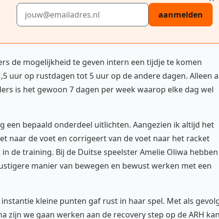
E-mailadres
aanmelden
s de mogelijkheid te geven intern een tijdje te komen
1,5 uur op rustdagen tot 5 uur op de andere dagen. Alleen a
ders is het gewoon 7 dagen per week waarop elke dag wel
g een bepaald onderdeel uitlichten. Aangezien ik altijd het
ket naar de voet en corrigeert van de voet naar het racket
 in de training. Bij de Duitse speelster Amelie Oliwa hebben
 rustigere manier van bewegen en bewust werken met een
instantie kleine punten gaf rust in haar spel. Met als gevol
na zijn we gaan werken aan de recovery step op de ARH kan