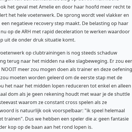
ok het geval met Amelie en door haar hoofd meer recht te
rt het hele voetenwerk. De sprong wordt veel vlakker en
n een negatieve recovery step maakt. De belasting op haar
om nu op de ARH met rapid deceleration te werken waardoor
ep uit de onder druk situatie komt.
voetenwerk op clubtrainingen is nog steeds schaduw
ng terug naar het midden na elke slagbeweging. Er zou ee
je NOOIT meer zou mogen doen als trainer en deze oefenin
eler zou moeten worden geleerd om de eerste stap met de
 zou het naar het midden lopen reduceren tot enkel en alleen
aal dom als je geen rekening houdt met waar je de shuttle
steevast waarom ze constant cross spelen als ze
oord is natuurlijk ook voorspelbaar: "ik speel helemaal
 trainen". Dus we hebben een speler die a: geen fantasie
nder kop op de baan aan het rond lopen is.