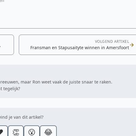
ten
VOLGEND ARTIKEL
'
Fransman en Stapusaityte winnen in Amersfoort
hreeuwen, maar Ron weet vaak de juiste snaar te raken.
 tegelijk?
ind je van dit artikel?
️
👏
😮
😂