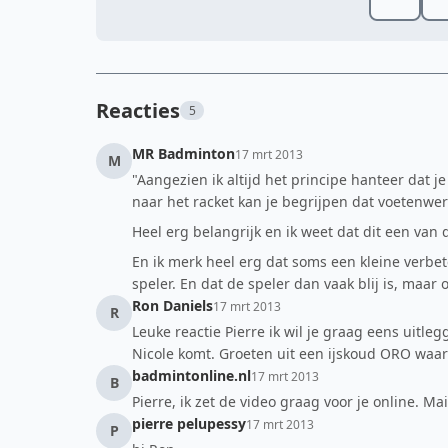
Reacties
5
MR Badminton
17 mrt 2013
M
"Aangezien ik altijd het principe hanteer dat j
naar het racket kan je begrijpen dat voetenwerk
Heel erg belangrijk en ik weet dat dit een van
En ik merk heel erg dat soms een kleine verbet
speler. En dat de speler dan vaak blij is, maar 
Ron Daniels
17 mrt 2013
R
Leuke reactie Pierre ik wil je graag eens uitleg
Nicole komt. Groeten uit een ijskoud ORO waa
badmintonline.nl
17 mrt 2013
B
Pierre, ik zet de video graag voor je online. 
pierre pelupessy
17 mrt 2013
P