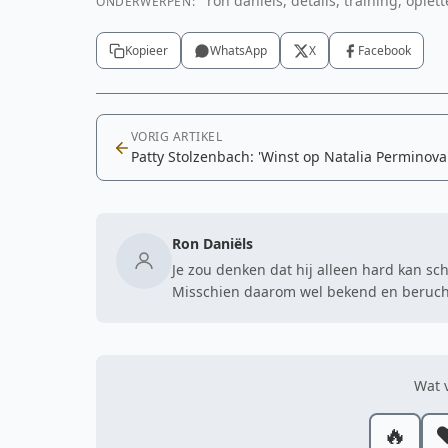
ron daniëls, details, training, oplet
ONDERWERPEN:
Kopieer
WhatsApp
X
Facebook
VORIG ARTIKEL
Patty Stolzenbach: 'Winst op Natalia Perminova
Ron Daniëls
Je zou denken dat hij alleen hard kan sc
Misschien daarom wel bekend en berucht
Wat v
🔥
❤