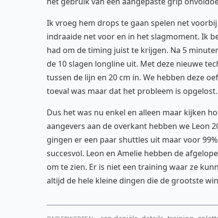
het gebruik van een aangepaste grip onvoldo
Ik vroeg hem drops te gaan spelen net voorbij d
indraaide net voor en in het slagmoment. Ik b
had om de timing juist te krijgen. Na 5 minut
de 10 slagen longline uit. Met deze nieuwe techn
tussen de lijn en 20 cm in. We hebben deze o
toeval was maar dat het probleem is opgelost.
Dus het was nu enkel en alleen maar kijken hoe
aangevers aan de overkant hebben we Leon 20 
gingen er een paar shuttles uit maar voor 9
succesvol. Leon en Amelie hebben de afgelope
om te zien. Er is niet een training waar ze ku
altijd de hele kleine dingen die de grootste w