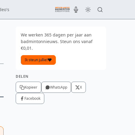
deo's
We werken 365 dagen per jaar aan
badmintonnieuws. Steun ons vanaf
€0,01.
Ik steun jullie!
DELEN
Kopieer
WhatsApp
X
Facebook