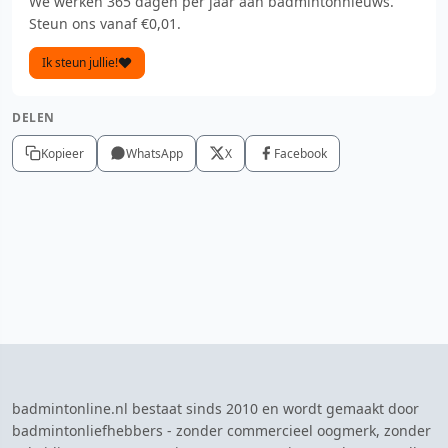
We werken 365 dagen per jaar aan badmintonnieuws.
Steun ons vanaf €0,01.
Ik steun jullie!
DELEN
Kopieer
WhatsApp
X
Facebook
badmintonline.nl bestaat sinds 2010 en wordt gemaakt door
badmintonliefhebbers - zonder commercieel oogmerk, zonder