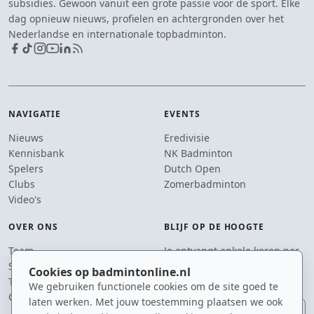
subsidies. Gewoon vanuit een grote passie voor de sport. Elke
dag opnieuw nieuws, profielen en achtergronden over het
Nederlandse en internationale topbadminton.
NAVIGATIE
EVENTS
Nieuws
Eredivisie
Kennisbank
NK Badminton
Spelers
Dutch Open
Clubs
Zomerbadminton
Video's
OVER ONS
BLIJF OP DE HOOGTE
Team
Je ontvangt enkele keren per
Supporters
jaar een e-mail met het
Cookies op badmintonline.nl
Tip de redactie
laatste badmintonnieuws.
We gebruiken functionele cookies om de site goed te
Contact
laten werken. Met jouw toestemming plaatsen we ook
E-mailadres