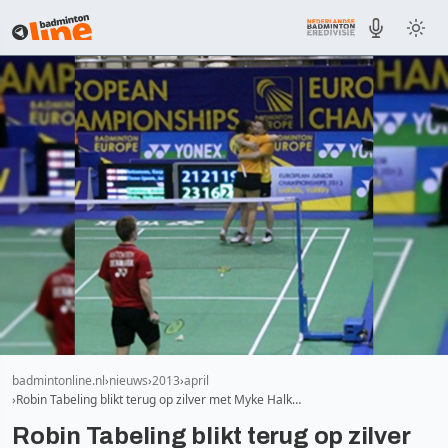
badmintonline.nl
nieuws
2013
april
Robin Tabeling blikt terug op zilver met Myke Halk…
Robin Tabeling blikt terug op zilver