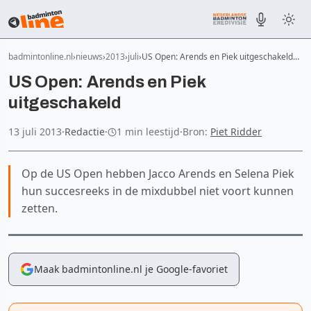
badmintonline.nl
nieuws
2013
juli
US Open: Arends en Piek uitgeschakeld…
US Open: Arends en Piek
uitgeschakeld
13 juli 2013
·
Redactie
·
1 min leestijd
·
Bron:
Piet Ridder
Op de US Open hebben Jacco Arends en Selena Piek
hun succesreeks in de mixdubbel niet voort kunnen
zetten.
Maak badmintonline.nl je Google-favoriet