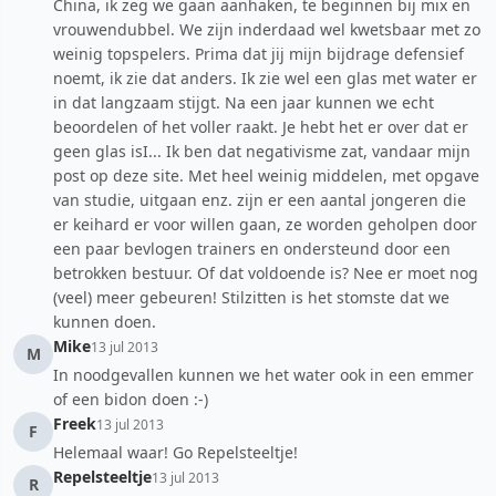
China, ik zeg we gaan aanhaken, te beginnen bij mix en
vrouwendubbel. We zijn inderdaad wel kwetsbaar met zo
weinig topspelers. Prima dat jij mijn bijdrage defensief
noemt, ik zie dat anders. Ik zie wel een glas met water er
in dat langzaam stijgt. Na een jaar kunnen we echt
beoordelen of het voller raakt. Je hebt het er over dat er
geen glas isI... Ik ben dat negativisme zat, vandaar mijn
post op deze site. Met heel weinig middelen, met opgave
van studie, uitgaan enz. zijn er een aantal jongeren die
er keihard er voor willen gaan, ze worden geholpen door
een paar bevlogen trainers en ondersteund door een
betrokken bestuur. Of dat voldoende is? Nee er moet nog
(veel) meer gebeuren! Stilzitten is het stomste dat we
kunnen doen.
Mike
13 jul 2013
M
In noodgevallen kunnen we het water ook in een emmer
of een bidon doen :-)
Freek
13 jul 2013
F
Helemaal waar! Go Repelsteeltje!
Repelsteeltje
13 jul 2013
R