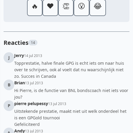
🔥
❤️
👏
😮
😂
Reacties
14
Jerry
14 jul 2013
J
Topprestatie, halve finale GPG is echt iets om naar huis
over te schrijven, ook al voelt dat nu waarschijnlijk niet
zo. Succes in Canada
Brian
13 jul 2013
B
Hi Pierre, is de functie van BNL bondscoach niet iets voor
jou?
pierre pelupessy
13 jul 2013
P
Uitstekende prestatie, maakt niet uit welk onderdeel het
is een GPGold tournooi
Gefeliciteerd
Andy
13 jul 2013
A