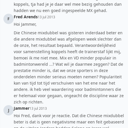
koppels, tja had je je daar wel mee bezig gehouden dan
hadden we nu een goed ingespeelde MX gehad.
Fred Arends
13 jul 2013
F
Hoi Jammer,
Die Chinese mixdubbel was gisteren inderdaad beter en
die andere mixdubbel was afgelopen week slechter dan
de onze, het resultaat bepaald. Verantwoordelijkheid
voor samenstelling koppels heeft de trainerstaf lijkt mij,
bemoei ik me niet mee. Mix en VD minder populair in
badmintonwereld ...? Wat wil je daarmee zeggen? Dat de
prestatie minder is, dat we onze sporters in deze
onderdelen minder serieus moeten nemen? Populariteit
kan van tijd tot tijd verschuiven van het ene naar het
andere. ik heb veel waardering voor badmintonners die
er helemaal voor gegaan, ongeacht de discipline waar ze
zich op richten.
Jammer
13 jul 2013
J
Hoi Fred, dank voor je reactie. Dat die Chinese mixdubbel
beter is dat is geen negativisme maar een feit gebaseerd