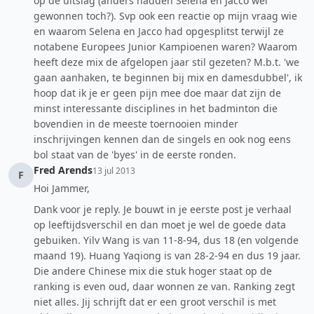
op de uitslag (anders hadden Selena en Jacco wel
gewonnen toch?). Svp ook een reactie op mijn vraag wie
en waarom Selena en Jacco had opgesplitst terwijl ze
notabene Europees Junior Kampioenen waren? Waarom
heeft deze mix de afgelopen jaar stil gezeten? M.b.t. 'we
gaan aanhaken, te beginnen bij mix en damesdubbel', ik
hoop dat ik je er geen pijn mee doe maar dat zijn de
minst interessante disciplines in het badminton die
bovendien in de meeste toernooien minder
inschrijvingen kennen dan de singels en ook nog eens
bol staat van de 'byes' in de eerste ronden.
Fred Arends
13 jul 2013
F
Hoi Jammer,
Dank voor je reply. Je bouwt in je eerste post je verhaal
op leeftijdsverschil en dan moet je wel de goede data
gebuiken. Yilv Wang is van 11-8-94, dus 18 (en volgende
maand 19). Huang Yaqiong is van 28-2-94 en dus 19 jaar.
Die andere Chinese mix die stuk hoger staat op de
ranking is even oud, daar wonnen ze van. Ranking zegt
niet alles. Jij schrijft dat er een groot verschil is met