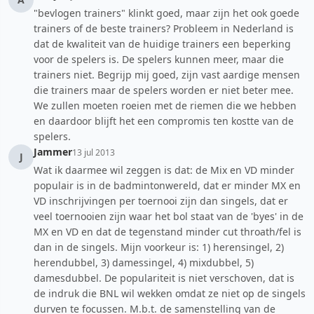
"bevlogen trainers" klinkt goed, maar zijn het ook goede
trainers of de beste trainers? Probleem in Nederland is
dat de kwaliteit van de huidige trainers een beperking
voor de spelers is. De spelers kunnen meer, maar die
trainers niet. Begrijp mij goed, zijn vast aardige mensen
die trainers maar de spelers worden er niet beter mee.
We zullen moeten roeien met de riemen die we hebben
en daardoor blijft het een compromis ten kostte van de
spelers.
Jammer
13 jul 2013
J
Wat ik daarmee wil zeggen is dat: de Mix en VD minder
populair is in de badmintonwereld, dat er minder MX en
VD inschrijvingen per toernooi zijn dan singels, dat er
veel toernooien zijn waar het bol staat van de 'byes' in de
MX en VD en dat de tegenstand minder cut throath/fel is
dan in de singels. Mijn voorkeur is: 1) herensingel, 2)
herendubbel, 3) damessingel, 4) mixdubbel, 5)
damesdubbel. De populariteit is niet verschoven, dat is
de indruk die BNL wil wekken omdat ze niet op de singels
durven te focussen. M.b.t. de samenstelling van de