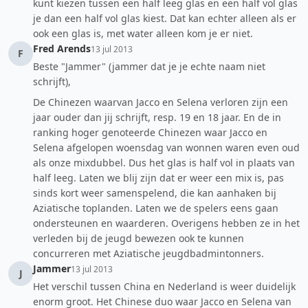
kunt kiezen tussen een half leeg glas en een half vol glas
je dan een half vol glas kiest. Dat kan echter alleen als er
ook een glas is, met water alleen kom je er niet.
Fred Arends
13 jul 2013
F
Beste "Jammer" (jammer dat je je echte naam niet
schrijft),
De Chinezen waarvan Jacco en Selena verloren zijn een
jaar ouder dan jij schrijft, resp. 19 en 18 jaar. En de in
ranking hoger genoteerde Chinezen waar Jacco en
Selena afgelopen woensdag van wonnen waren even oud
als onze mixdubbel. Dus het glas is half vol in plaats van
half leeg. Laten we blij zijn dat er weer een mix is, pas
sinds kort weer samenspelend, die kan aanhaken bij
Aziatische toplanden. Laten we de spelers eens gaan
ondersteunen en waarderen. Overigens hebben ze in het
verleden bij de jeugd bewezen ook te kunnen
concurreren met Aziatische jeugdbadmintonners.
Jammer
13 jul 2013
J
Het verschil tussen China en Nederland is weer duidelijk
enorm groot. Het Chinese duo waar Jacco en Selena van