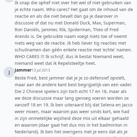
Ik snap die ophef niet over het wel of niet gebruiken van
je echte naam. Who cares? Het gaat om de inhoud van de
reactie en als die niet bevalt dan ga je daarover in
discussie of dat nu met Donald Duck, Max, Superman,
Ron Daniëls, Jammer, Rik, Spiderman, Theo of Fred
Arends is. De gebruikte naam voegt niets toe of neemt
niets weg van de reactie. Ik heb liever tig reacties met
schuilnamen dan géén enkele reactie met 'echte' namen.
WHO CARES !!! Ik schrijf, dus ik besta! Niemand weet,
niemand weet dat ik Repelsteeltje heet.
Jammer
13 jul 2013
J
Beste Fred, best jammer dat je je zo defensief opstelt,
maar aan de andere kant best begrijpelijk van een vader.
Die 2 Chinese spelers zijn toch echt 17 en 18, maar als
we deze discussie maar lang genoeg voeren worden ze
vanzelf 18 en 19. Ik ben uiteraard blij dat Selena en Jacco
weer mixen, maar waarom pas weer sinds kort, wie had
in zijn onmetelijke wijsheid deze mix uit elkaar gehaald
en waarom (daar gaat het dus mis in het badminton in
Nederland). Ik ben het overigens met je eens dat als je