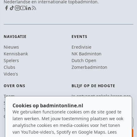
Nederlandse en internationale topbadminton.
NAVIGATIE
EVENTS
Nieuws
Eredivisie
Kennisbank
NK Badminton
Spelers
Dutch Open
Clubs
Zomerbadminton
Video's
OVER ONS
BLIJF OP DE HOOGTE
Team
Je ontvangt enkele keren per
Supporters
jaar een e-mail met het
Cookies op badmintonline.nl
Tip de redactie
laatste badmintonnieuws.
We gebruiken functionele cookies om de site goed te
Contact
laten werken. Met jouw toestemming plaatsen we ook
E-mailadres
analytische cookies en media-cookies voor het tonen
van YouTube-video's, Spotify en Google Maps. Lees
aanmelden