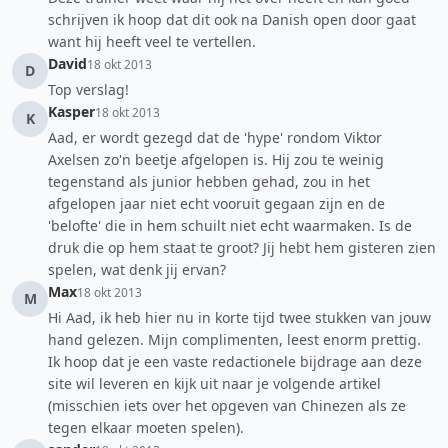
schrijven ik hoop dat dit ook na Danish open door gaat
want hij heeft veel te vertellen.
David
18 okt 2013
D
Top verslag!
Kasper
18 okt 2013
K
Aad, er wordt gezegd dat de 'hype' rondom Viktor
Axelsen zo'n beetje afgelopen is. Hij zou te weinig
tegenstand als junior hebben gehad, zou in het
afgelopen jaar niet echt vooruit gegaan zijn en de
'belofte' die in hem schuilt niet echt waarmaken. Is de
druk die op hem staat te groot? Jij hebt hem gisteren zien
spelen, wat denk jij ervan?
Max
18 okt 2013
M
Hi Aad, ik heb hier nu in korte tijd twee stukken van jouw
hand gelezen. Mijn complimenten, leest enorm prettig.
Ik hoop dat je een vaste redactionele bijdrage aan deze
site wil leveren en kijk uit naar je volgende artikel
(misschien iets over het opgeven van Chinezen als ze
tegen elkaar moeten spelen).