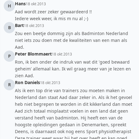
Hans
18 okt 2013
H
Aad wordt zeer zeker gewaardeerd !!
Iedere week weer, ik mis m nu al ;-)
Bart
18 okt 2013
B
Zou een beetje dommig zijn als Badminton Nederland
niet iets zou doen met de kwaliteiten van een man als
Aad.
Peter Blommaert
18 okt 2013
P
Ron, ik ben onder de indruk van wat dit 'goed bewaard
geheim' allemaal kan. Ik wil graag meer van je lezen en
zien Aad.
Ron Daniels
18 okt 2013
R
Als ik een top drie van trainers zou moeten maken in
Nederland dan staat Aad daar zeker in. Als ik het gevoel
heb niet begrepen te worden in dit kikkerland dan moet
Aad zich totaal misplaatst voelen in een land dat geen
verstand heeft van badminton. Hij heeft een van de
hoogste opleidingen gedaan in Denemarken, spreekt
Deens, is daarnaast ook nog eens Sport physiotherapist
Deze trainer weet waar hij het over heeft en kan goed