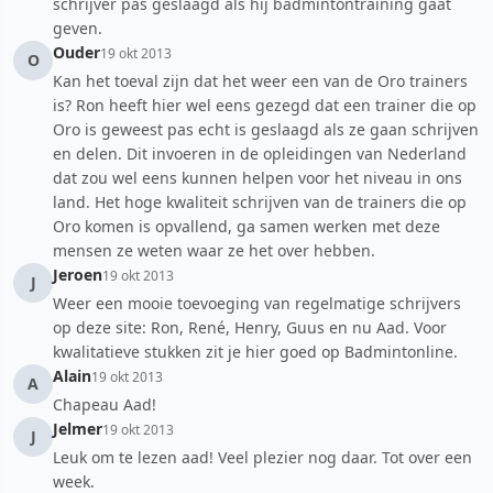
schrijver pas geslaagd als hij badmintontraining gaat
geven.
Ouder
19 okt 2013
O
Kan het toeval zijn dat het weer een van de Oro trainers
is? Ron heeft hier wel eens gezegd dat een trainer die op
Oro is geweest pas echt is geslaagd als ze gaan schrijven
en delen. Dit invoeren in de opleidingen van Nederland
dat zou wel eens kunnen helpen voor het niveau in ons
land. Het hoge kwaliteit schrijven van de trainers die op
Oro komen is opvallend, ga samen werken met deze
mensen ze weten waar ze het over hebben.
Jeroen
19 okt 2013
J
Weer een mooie toevoeging van regelmatige schrijvers
op deze site: Ron, René, Henry, Guus en nu Aad. Voor
kwalitatieve stukken zit je hier goed op Badmintonline.
Alain
19 okt 2013
A
Chapeau Aad!
Jelmer
19 okt 2013
J
Leuk om te lezen aad! Veel plezier nog daar. Tot over een
week.