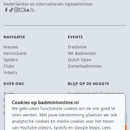
Nederlandse en internationale topbadminton.
NAVIGATIE
EVENTS
Nieuws
Eredivisie
Kennisbank
NK Badminton
Spelers
Dutch Open
Clubs
Zomerbadminton
Video's
OVER ONS
BLIJF OP DE HOOGTE
Team
Je ontvangt enkele keren per
Supporters
jaar een e-mail met het
Cookies op badmintonline.nl
Tip de redactie
laatste badmintonnieuws.
We gebruiken functionele cookies om de site goed te
Contact
laten werken. Met jouw toestemming plaatsen we ook
E-mailadres
analytische cookies en media-cookies voor het tonen
van YouTube-video's, Spotify en Google Maps. Lees
aanmelden