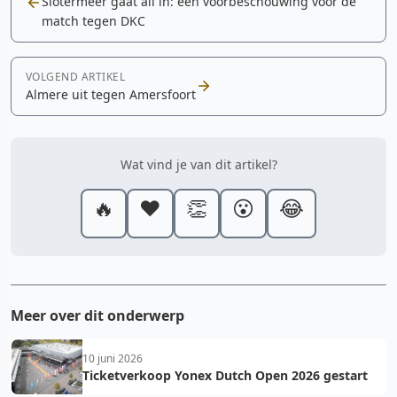
Slotermeer gaat all in: een voorbeschouwing voor de
match tegen DKC
VOLGEND ARTIKEL
Almere uit tegen Amersfoort
Wat vind je van dit artikel?
🔥
❤️
👏
😮
😂
Meer over dit onderwerp
10 juni 2026
Ticketverkoop Yonex Dutch Open 2026 gestart