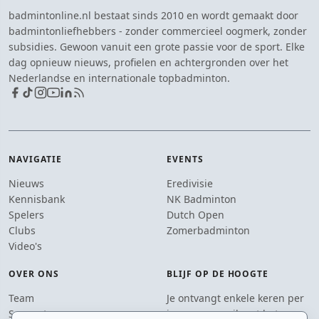
badmintonline.nl bestaat sinds 2010 en wordt gemaakt door
badmintonliefhebbers - zonder commercieel oogmerk, zonder
subsidies. Gewoon vanuit een grote passie voor de sport. Elke
dag opnieuw nieuws, profielen en achtergronden over het
Nederlandse en internationale topbadminton.
NAVIGATIE
EVENTS
Nieuws
Eredivisie
Kennisbank
NK Badminton
Spelers
Dutch Open
Clubs
Zomerbadminton
Video's
OVER ONS
BLIJF OP DE HOOGTE
Team
Je ontvangt enkele keren per
Supporters
jaar een e-mail met het