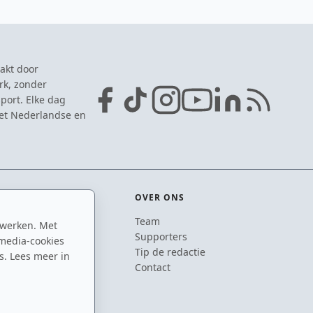
akt door
rk, zonder
port. Elke dag
het Nederlandse en
OVER ONS
Team
 werken. Met
ton
Supporters
media-cookies
n
Tip de redactie
s. Lees meer in
inton
Contact