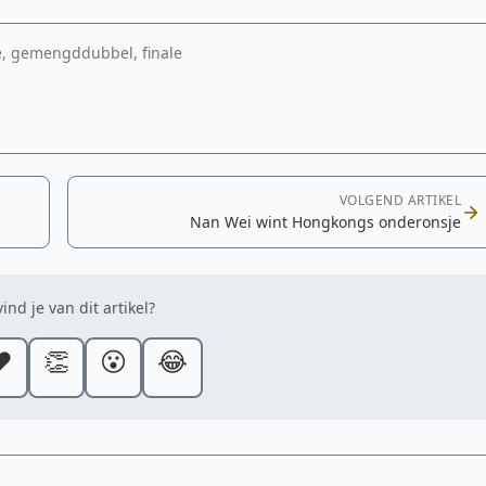
e, gemengddubbel, finale
VOLGEND ARTIKEL
Nan Wei wint Hongkongs onderonsje
ind je van dit artikel?
️
👏
😮
😂