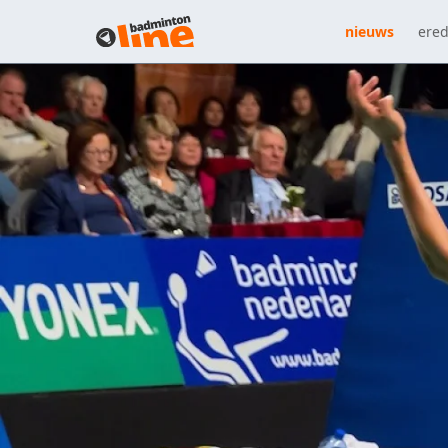
nieuws
ered