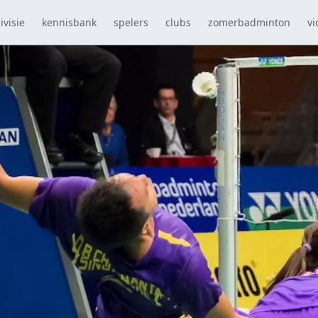
ivisie
kennisbank
spelers
clubs
zomerbadminton
vi