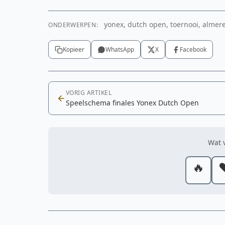
yonex, dutch open, toernooi, almer
ONDERWERPEN:
Kopieer
WhatsApp
X
Facebook
VORIG ARTIKEL
Speelschema finales Yonex Dutch Open
Wat v
🔥
❤