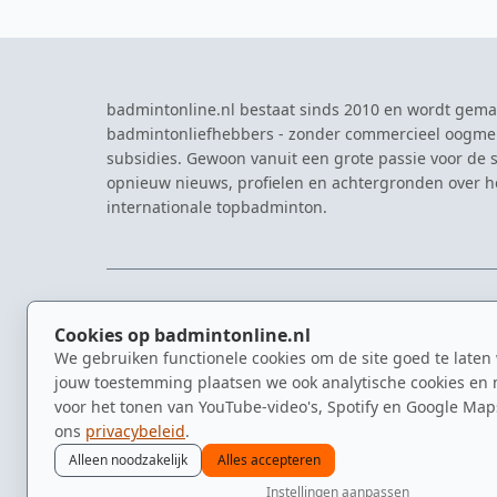
badmintonline.nl bestaat sinds 2010 en wordt gema
badmintonliefhebbers - zonder commercieel oogme
subsidies. Gewoon vanuit een grote passie voor de s
opnieuw nieuws, profielen en achtergronden over 
internationale topbadminton.
NAVIGATIE
EVENTS
Cookies op badmintonline.nl
Nieuws
Eredivisie
We gebruiken functionele cookies om de site goed te laten
Kennisbank
NK Badmin
jouw toestemming plaatsen we ook analytische cookies en 
Spelers
Dutch Ope
voor het tonen van YouTube-video's, Spotify en Google Map
Clubs
Zomerbadm
ons
privacybeleid
.
Video's
Alleen noodzakelijk
Alles accepteren
Instellingen aanpassen