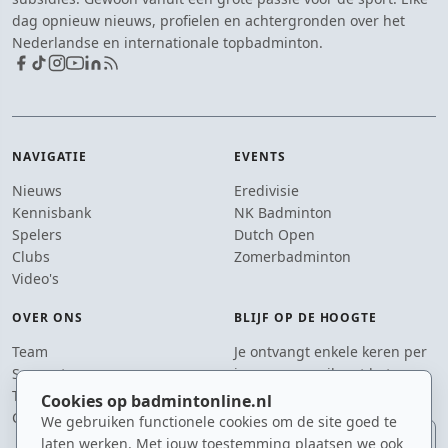
dag opnieuw nieuws, profielen en achtergronden over het
Nederlandse en internationale topbadminton.
NAVIGATIE
EVENTS
Nieuws
Eredivisie
Kennisbank
NK Badminton
Spelers
Dutch Open
Clubs
Zomerbadminton
Video's
OVER ONS
BLIJF OP DE HOOGTE
Team
Je ontvangt enkele keren per
Supporters
jaar een e-mail met het
Tip de redactie
laatste badmintonnieuws.
Cookies op badmintonline.nl
Contact
We gebruiken functionele cookies om de site goed te
E-mailadres
laten werken. Met jouw toestemming plaatsen we ook