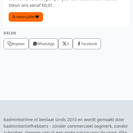
Steun ons vanaf €0,01.
Ik steun jullie!
DELEN
Kopieer
WhatsApp
X
Facebook
badmintonline.nl bestaat sinds 2010 en wordt gemaakt door
badmintonliefhebbers - zonder commercieel oogmerk, zonder
subsidies. Gewoon vanuit een grote passie voor de sport. Elke