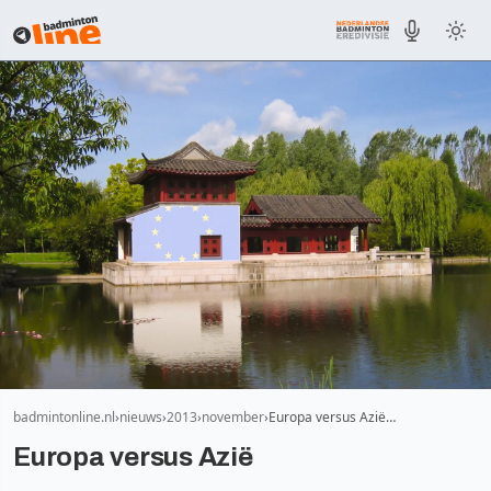
badmintonline.nl
nieuws
2013
november
Europa versus Azië…
Europa versus Azië