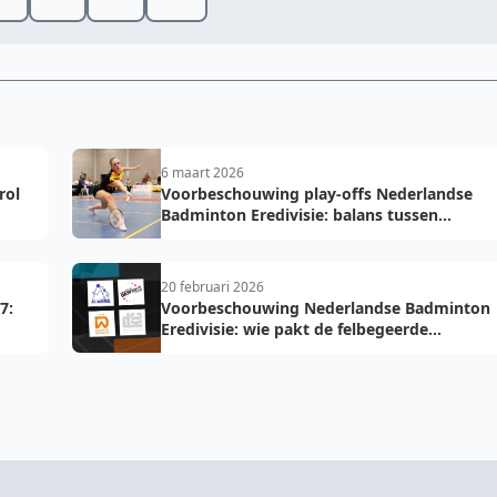
6 maart 2026
rol
Voorbeschouwing play-offs Nederlandse
Badminton Eredivisie: balans tussen
Duinwijck en Drop Shot, Almere favoriet
tegen DKC
20 februari 2026
7:
Voorbeschouwing Nederlandse Badminton
Eredivisie: wie pakt de felbegeerde
koppositie?