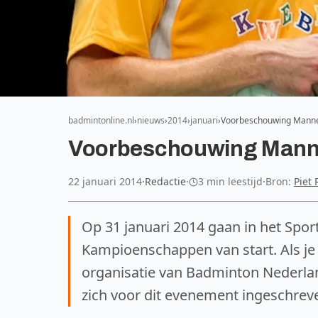
badmintonline.nl
nieuws
2014
januari
Voorbeschouwing Manne
Voorbeschouwing Manne
22 januari 2014
·
Redactie
·
3 min leestijd
·
Bron:
Piet 
Op 31 januari 2014 gaan in het Spo
Kampioenschappen van start. Als je 
organisatie van Badminton Nederla
zich voor dit evenement ingeschrev