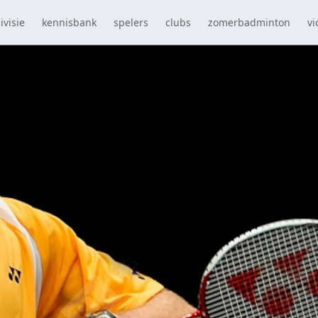
ivisie
kennisbank
spelers
clubs
zomerbadminton
vi