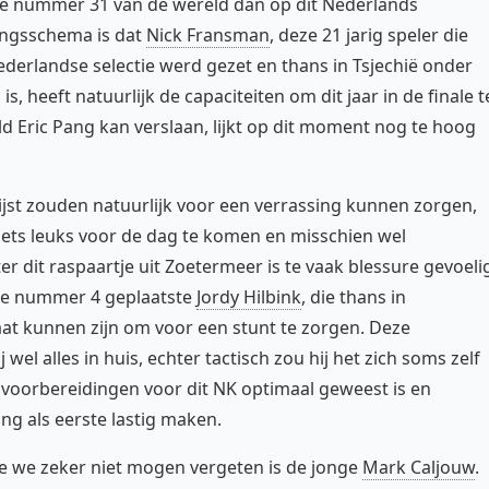
eze nummer 31 van de wereld dan op dit Nederlands
ingsschema is dat
Nick Fransman
, deze 21 jarig speler die
derlandse selectie werd gezet en thans in Tsjechië onder
, heeft natuurlijk de capaciteiten om dit jaar in de finale t
 Eric Pang kan verslaan, lijkt op dit moment nog te hoog
st zouden natuurlijk voor een verrassing kunnen zorgen,
iets leuks voor de dag te komen en misschien wel
dit raspaartje uit Zoetermeer is te vaak blessure gevoeli
De nummer 4 geplaatste
Jordy Hilbink
, die thans in
t kunnen zijn om voor een stunt te zorgen. Deze
wel alles in huis, echter tactisch zou hij het zich soms zelf
 voorbereidingen voor dit NK optimaal geweest is en
ang als eerste lastig maken.
ie we zeker niet mogen vergeten is de jonge
Mark Caljouw
.