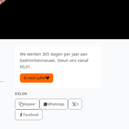
We werken 365 dagen per jaar aan
badmintonnieuws. Steun ons vanaf
€0,01.
Ik steun jullie!
DELEN
Kopieer
WhatsApp
X
Facebook