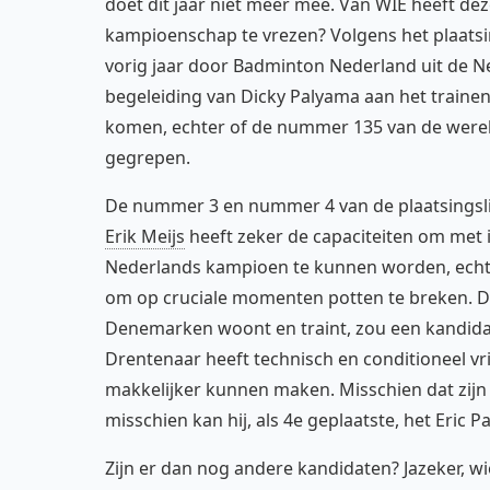
doet dit jaar niet meer mee. Van WIE heeft d
kampioenschap te vrezen? Volgens het plaats
vorig jaar door Badminton Nederland uit de Ne
begeleiding van Dicky Palyama aan het trainen is
komen, echter of de nummer 135 van de wereld
gegrepen.
De nummer 3 en nummer 4 van de plaatsingslij
Erik Meijs
heeft zeker de capaciteiten om met 
Nederlands kampioen te kunnen worden, echter 
om op cruciale momenten potten te breken. 
Denemarken woont en traint, zou een kandidaa
Drentenaar heeft technisch en conditioneel vrij 
makkelijker kunnen maken. Misschien dat zijn
misschien kan hij, als 4e geplaatste, het Eric P
Zijn er dan nog andere kandidaten? Jazeker, w