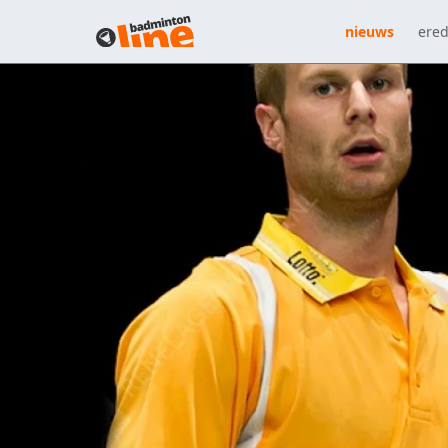
nieuws
ered