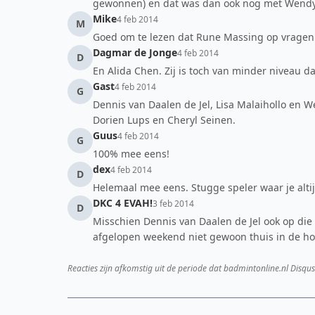
gewonnen) en dat was dan ook nog met Wendy 
Mike
4 feb 2014
M
Goed om te lezen dat Rune Massing op vragen 
Dagmar de Jonge
4 feb 2014
D
En Alida Chen. Zij is toch van minder niveau 
Gast
4 feb 2014
G
Dennis van Daalen de Jel, Lisa Malaihollo en 
Dorien Lups en Cheryl Seinen.
Guus
4 feb 2014
G
100% mee eens!
dex
4 feb 2014
D
Helemaal mee eens. Stugge speler waar je alti
DKC 4 EVAH!
3 feb 2014
D
Misschien Dennis van Daalen de Jel ook op die re
afgelopen weekend niet gewoon thuis in de ho
Reacties zijn afkomstig uit de periode dat badmintonline.nl Disqus