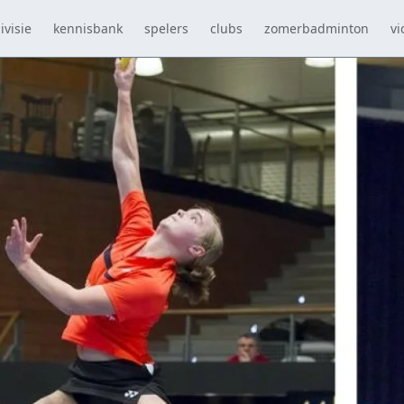
ivisie
kennisbank
spelers
clubs
zomerbadminton
vi