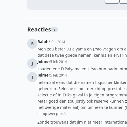
Reacties
9
Ralph
5 feb 2014
R
Men zou beter D.Palyama en J.Yao vragen om 
dat deze twee goede namen, kennis en ervarin
Jelmer
5 feb 2014
J
zouden ene D.Palyama en J. Yao hun badmintonta
Jelmer
5 feb 2014
J
helemaal eens dat die namen logischer klinken 
gebeuren. Selectie is niet gericht op prestatie
selectie of in Eriks geval in je eigen programma 
Maar goed dan zou Jordy ook reserve kunnen zij
het overige materiaal) om omheen te kunnen (le
schijnwerpers).
Zonde trouwens dat Jim niet meer internationaal