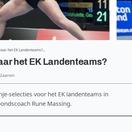
naar het EK Landenteams?…
aar het EK Landenteams?
n Zaanen
e-selecties voor het EK landenteams in
bondscoach Rune Massing.