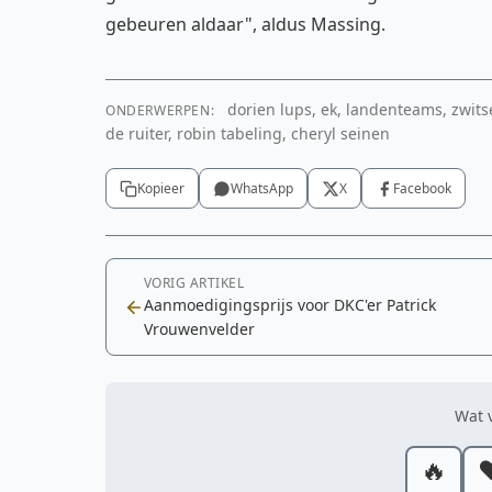
gebeuren aldaar", aldus Massing.
dorien lups, ek, landenteams, zwitser
ONDERWERPEN:
de ruiter, robin tabeling, cheryl seinen
Kopieer
WhatsApp
X
Facebook
VORIG ARTIKEL
Aanmoedigingsprijs voor DKC'er Patrick
Vrouwenvelder
Wat v
🔥
❤