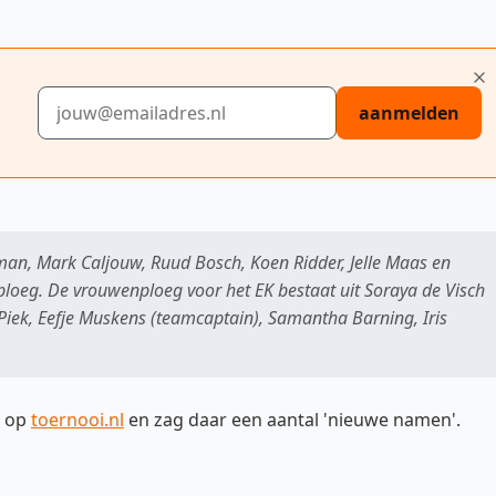
E-mailadres
aanmelden
sman, Mark Caljouw, Ruud Bosch, Koen Ridder, Jelle Maas en
ploeg. De vrouwenploeg voor het EK bestaat uit Soraya de Visch
 Piek, Eefje Muskens (teamcaptain), Samantha Barning, Iris
n op
toernooi.nl
en zag daar een aantal 'nieuwe namen'.