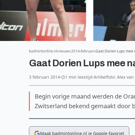
badmintonline.nl
nieuws
2014
februari
Gaat Dorien Lups mee 
Gaat Dorien Lups mee n
3 februari 2014
·
1 min leestijd
·
Artikelfoto: Alex va
Begin vorige maand werden de Oranj
Zwitserland bekend gemaakt door 
Maak badmintonline.nl je Google-favoriet