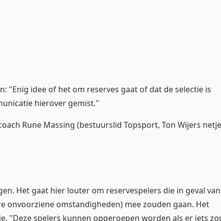
n: "Enig idee of het om reserves gaat of dat de selectie is
municatie hierover gemist."
oach Rune Massing (bestuurslid Topsport, Ton Wijers netj
n. Het gaat hier louter om reservespelers die in geval van
dere onvoorziene omstandigheden) mee zouden gaan. Het
tie. "Deze spelers kunnen opgeroepen worden als er iets zo