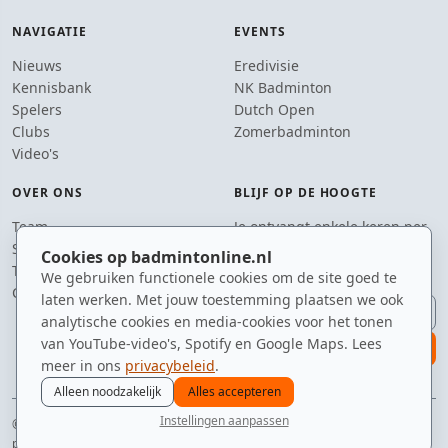
NAVIGATIE
EVENTS
Nieuws
Eredivisie
Kennisbank
NK Badminton
Spelers
Dutch Open
Clubs
Zomerbadminton
Video's
OVER ONS
BLIJF OP DE HOOGTE
Team
Je ontvangt enkele keren per
Supporters
jaar een e-mail met het
Cookies op badmintonline.nl
Tip de redactie
laatste badmintonnieuws.
We gebruiken functionele cookies om de site goed te
Contact
laten werken. Met jouw toestemming plaatsen we ook
E-mailadres
analytische cookies en media-cookies voor het tonen
van YouTube-video's, Spotify en Google Maps. Lees
aanmelden
meer in ons
privacybeleid
.
Alleen noodzakelijk
Alles accepteren
Instellingen aanpassen
© 2010–2026 badmintonline.nl · 100% veren, 0% plastic
nieuws
spelers
ranglijst
zomer
menu
privacy
disclaimer
versie
cookies