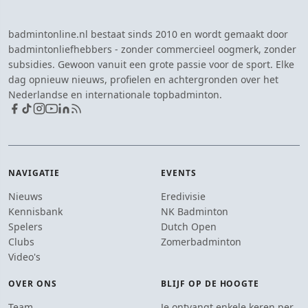
badmintonline.nl bestaat sinds 2010 en wordt gemaakt door
badmintonliefhebbers - zonder commercieel oogmerk, zonder
subsidies. Gewoon vanuit een grote passie voor de sport. Elke
dag opnieuw nieuws, profielen en achtergronden over het
Nederlandse en internationale topbadminton.
NAVIGATIE
EVENTS
Nieuws
Eredivisie
Kennisbank
NK Badminton
Spelers
Dutch Open
Clubs
Zomerbadminton
Video's
OVER ONS
BLIJF OP DE HOOGTE
Team
Je ontvangt enkele keren per