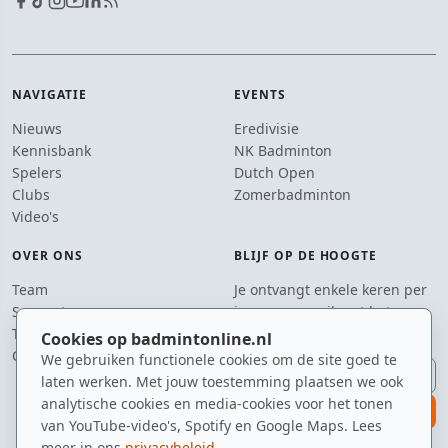
NAVIGATIE
EVENTS
Nieuws
Eredivisie
Kennisbank
NK Badminton
Spelers
Dutch Open
Clubs
Zomerbadminton
Video's
OVER ONS
BLIJF OP DE HOOGTE
Team
Je ontvangt enkele keren per
Supporters
jaar een e-mail met het
Tip de redactie
laatste badmintonnieuws.
Cookies op badmintonline.nl
Contact
We gebruiken functionele cookies om de site goed te
E-mailadres
laten werken. Met jouw toestemming plaatsen we ook
analytische cookies en media-cookies voor het tonen
aanmelden
van YouTube-video's, Spotify en Google Maps. Lees
meer in ons
privacybeleid
.