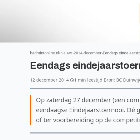
badmintonline.nl
nieuws
2014
december
Eendags eindejaarsto
Eendags eindejaarstoern
12 december 2014
·
1 min leestijd
·
Bron: BC Duinwij
Op zaterdag 27 december (een compe
eendaagse Eindejaarstoernooi. Dé ge
of ter voorbereiding op de competitie