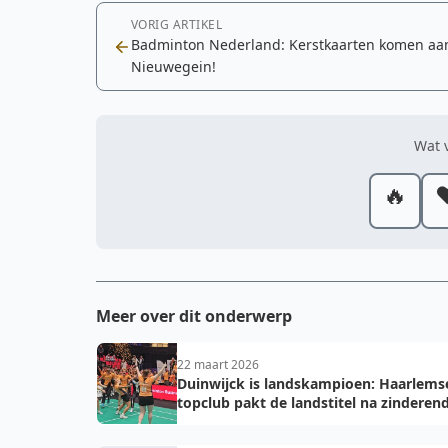
VORIG ARTIKEL
Badminton Nederland: Kerstkaarten komen aan
Nieuwegein!
Wat v
🔥
❤
Meer over dit onderwerp
22 maart 2026
Duinwijck is landskampioen: Haarlems
topclub pakt de landstitel na zinderen
golden game!