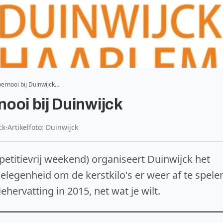
ernooi bij Duinwijck…
ooi bij Duinwijck
ck
·
Artikelfoto: Duinwijck
titievrij weekend) organiseert Duinwijck het
legenheid om de kerstkilo's er weer af te spele
hervatting in 2015, net wat je wilt.