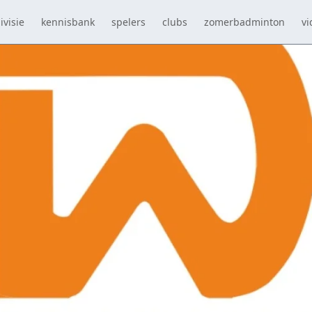
ivisie
kennisbank
spelers
clubs
zomerbadminton
vi