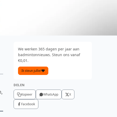
We werken 365 dagen per jaar aan
badmintonnieuws. Steun ons vanaf
€0,01.
Ik steun jullie!
DELEN
n,
Kopieer
WhatsApp
X
Facebook