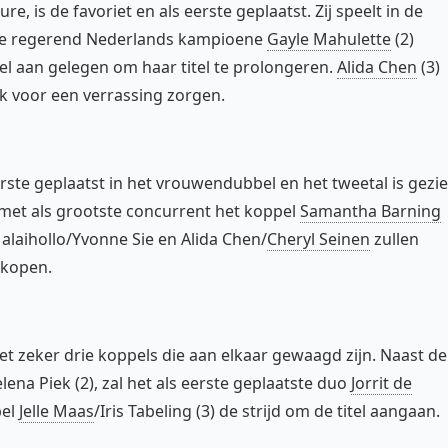
, is de favoriet en als eerste geplaatst. Zij speelt in de
De regerend Nederlands kampioene
Gayle Mahulette
(2)
eel aan gelegen om haar titel te prolongeren.
Alida Chen
(3)
jk voor een verrassing zorgen.
rste geplaatst in het vrouwendubbel en het tweetal is gezi
, met als grootste concurrent het koppel
Samantha Barning
alaihollo/Yvonne Sie en Alida Chen/
Cheryl Seinen
zullen
rkopen.
eker drie koppels die aan elkaar gewaagd zijn. Naast de
lena Piek (2), zal het als eerste geplaatste duo
Jorrit de
pel
Jelle Maas
/Iris Tabeling (3) de strijd om de titel aangaan.