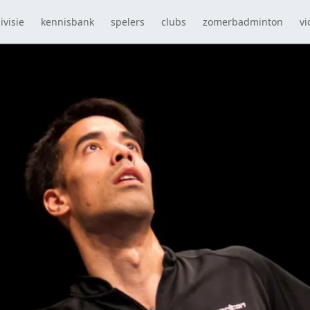
ivisie
kennisbank
spelers
clubs
zomerbadminton
vi