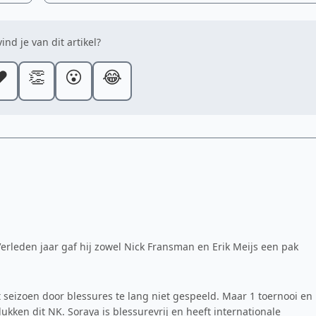
ind je van dit artikel?
️
👏
😮
😂
Verleden jaar gaf hij zowel Nick Fransman en Erik Meijs een pak
t seizoen door blessures te lang niet gespeeld. Maar 1 toernooi en
 lukken dit NK. Soraya is blessurevrij en heeft internationale