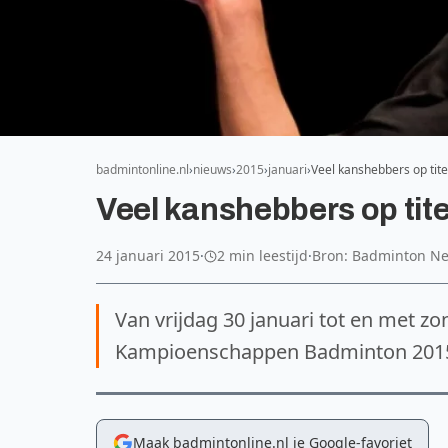
badmintonline.nl
nieuws
2015
januari
Veel kanshebbers op tite
Veel kanshebbers op tite
24 januari 2015
·
2 min leestijd
·
Bron: Badminton N
Van vrijdag 30 januari tot en met z
Kampioenschappen Badminton 2015 p
Maak badmintonline.nl je Google-favoriet