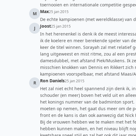
toernooien en internationale competitie gespee
Max
25 jan 2015
M
De echte kampioenen (met wereldklasse) van 
Joost
25 jan 2015
J
In het herenenkel is denk ik de meest interess
ik de koelere en meer berekende speler van de
keer de titel winnen. Sorayah zal met relatief
lang uitgeweest en mist ritme, zou al een presta
damesdubbel, met afstand Piek/Muskens. Ik ze
misschien knokken van Dennis en Rikkert zich no
kampioenen voorspelbaar, met afstand Maas/A
Ron Daniels
25 jan 2015
R
Het zal niet echt heel spannend zijn denk ik, 
schouder (en meer) boven het veld uit en allee
het konings nummer van de badminton sport. E
moeten op nemen, het gaat dus meer om de posit
front en de kans is dan ook aanwezig dat Nick
Bij de vrouwen hebben we te maken met het fei
hebben kunnen maken, en het niveau blijft nog
kwetsbare speel stijl en zal het ook dit jaar 