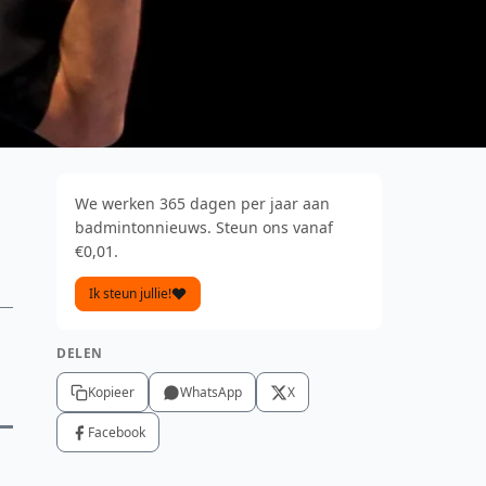
We werken 365 dagen per jaar aan
badmintonnieuws. Steun ons vanaf
€0,01.
Ik steun jullie!
DELEN
Kopieer
WhatsApp
X
Facebook