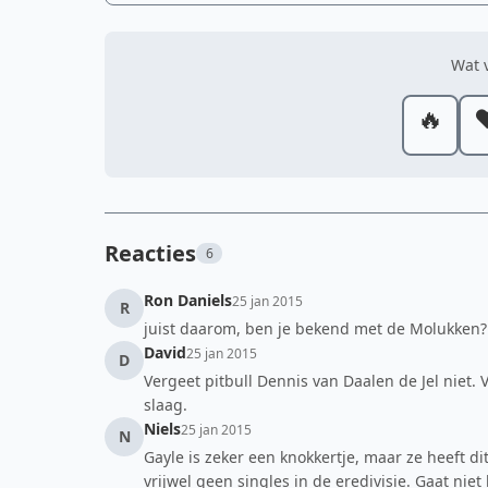
Wat v
🔥
❤
Reacties
6
Ron Daniels
25 jan 2015
R
juist daarom, ben je bekend met de Molukken?
David
25 jan 2015
D
Vergeet pitbull Dennis van Daalen de Jel niet. 
slaag.
Niels
25 jan 2015
N
Gayle is zeker een knokkertje, maar ze heeft di
vrijwel geen singles in de eredivisie. Gaat niet