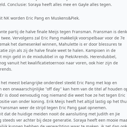
ld. Conclusie: Soraya heeft alles mee en Gayle alles tegen.
dit NK worden Eric Pang en Muskens&Piek.
ante partij de halve finale Meijs tegen Fransman. Fransman is denk
 twee. Vervolgens zal Eric Pang makkelijk voorspelbaar voor de 7e
 gemak het damesenkel winnen, Mahulette is er door blessures te
tie zijn als zij de halve finale weet te halen. Kampioen in de
t mijn geld in de mixdubbel in op Piek/Arends. Herendubbel,
g vanuit het kwalificatietoernooi naar voren, ook hier zijn de
rends.
in het meest belangrijke onderdeel steekt Eric Pang met kop en
n een onwaarschijnlijke "off day" kan hem van de titel af houden o
r is dood eenvoudig nog niemand die weet hoe ze het tegen Eric
ie van onder koning. Erik Meijs heeft het altijd lastig op het thu
 Fransman weer de strijd tegen Eric Pang gaat opnemen.
t dat de huidige meiden nooit de aansluiting met Judith en Jie
 steeds ver achter bij deze generatie. Soraya heeft een mooie ma
moeilijk kunnen hebben de verwachting waar te maken, ik zet dan ook