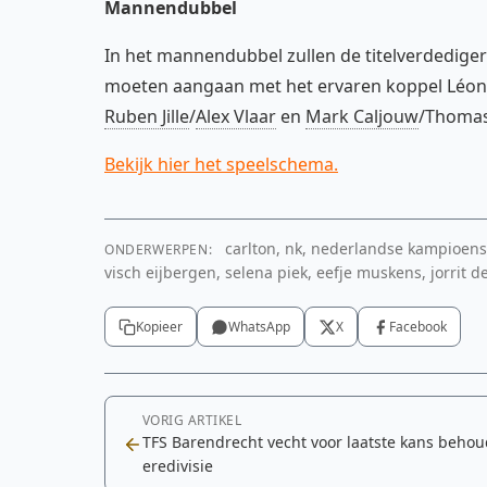
Mannendubbel
In het mannendubbel zullen de titelverdediger
moeten aangaan met het ervaren koppel Léon 
Ruben Jille
/
Alex Vlaar
en
Mark Caljouw
/Thomas
Bekijk hier het speelschema.
carlton, nk, nederlandse kampioens
ONDERWERPEN:
visch eijbergen, selena piek, eefje muskens, jorrit d
Kopieer
WhatsApp
X
Facebook
VORIG ARTIKEL
TFS Barendrecht vecht voor laatste kans behou
eredivisie