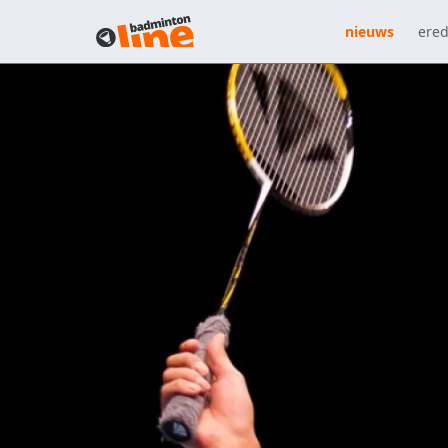
nieuws
ered