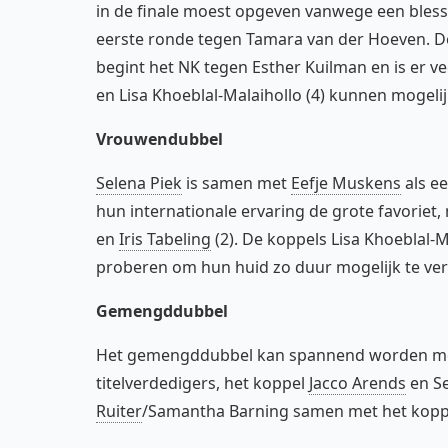
in de finale moest opgeven vanwege een blessure
eerste ronde tegen Tamara van der Hoeven. 
begint het NK tegen Esther Kuilman en is er v
en Lisa Khoeblal-Malaihollo (4) kunnen mogeli
Vrouwendubbel
Selena Piek
is samen met
Eefje Muskens
als ee
hun internationale ervaring de grote favoriet
en
Iris Tabeling
(2). De koppels Lisa Khoeblal-M
proberen om hun huid zo duur mogelijk te ve
Gemengddubbel
Het gemengddubbel kan spannend worden met z
titelverdedigers, het koppel
Jacco Arends
en Se
Ruiter
/Samantha Barning samen met het kop