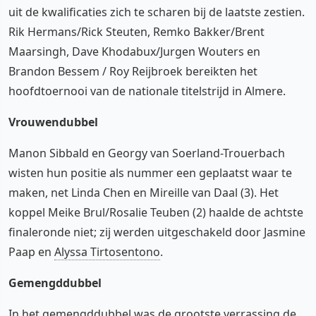
uit de kwalificaties zich te scharen bij de laatste zestien.
Rik Hermans/Rick Steuten, Remko Bakker/Brent
Maarsingh, Dave Khodabux/Jurgen Wouters en
Brandon Bessem / Roy Reijbroek bereikten het
hoofdtoernooi van de nationale titelstrijd in Almere.
Vrouwendubbel
Manon Sibbald en Georgy van Soerland-Trouerbach
wisten hun positie als nummer een geplaatst waar te
maken, net Linda Chen en Mireille van Daal (3). Het
koppel Meike Brul/Rosalie Teuben (2) haalde de achtste
finaleronde niet; zij werden uitgeschakeld door Jasmine
Paap en
Alyssa Tirtosentono
.
Gemengddubbel
In het gemengddubbel was de grootste verrassing de