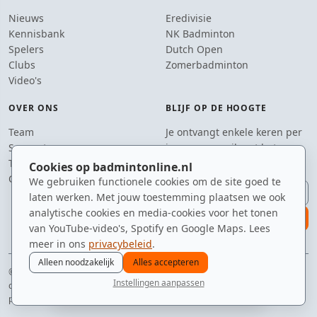
Nieuws
Eredivisie
Kennisbank
NK Badminton
Spelers
Dutch Open
Clubs
Zomerbadminton
Video's
OVER ONS
BLIJF OP DE HOOGTE
Team
Je ontvangt enkele keren per
Supporters
jaar een e-mail met het
Tip de redactie
laatste badmintonnieuws.
Cookies op badmintonline.nl
Contact
We gebruiken functionele cookies om de site goed te
E-mailadres
laten werken. Met jouw toestemming plaatsen we ook
analytische cookies en media-cookies voor het tonen
aanmelden
van YouTube-video's, Spotify en Google Maps. Lees
meer in ons
privacybeleid
.
Alleen noodzakelijk
Alles accepteren
© 2010–2026 badmintonline.nl · gebrouwen in Brabant, geserveerd op het
Instellingen aanpassen
circuit
nieuws
spelers
ranglijst
zomer
menu
privacy
disclaimer
versie
cookies