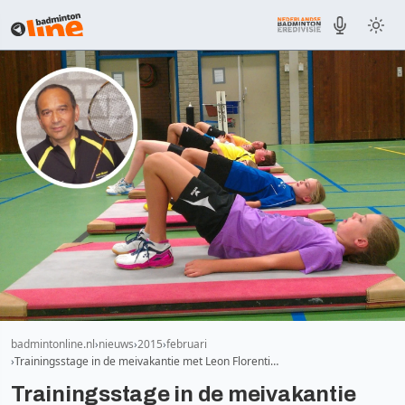
badmintonline.nl
nieuws
2015
februari
Trainingsstage in de meivakantie met Leon Florenti…
Trainingsstage in de meivakantie