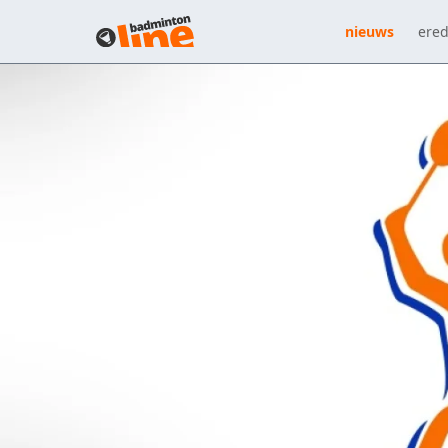
nieuws
ered