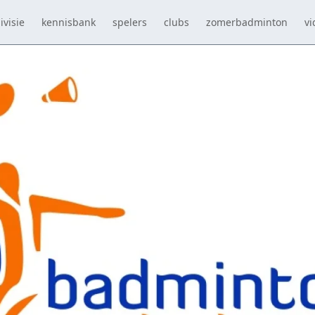
ivisie
kennisbank
spelers
clubs
zomerbadminton
vi