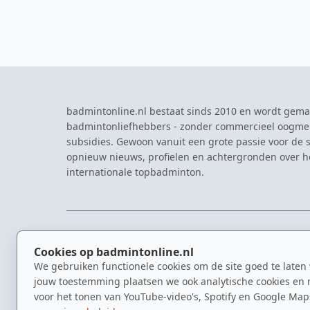
badmintonline.nl bestaat sinds 2010 en wordt gema
badmintonliefhebbers - zonder commercieel oogme
subsidies. Gewoon vanuit een grote passie voor de s
opnieuw nieuws, profielen en achtergronden over 
internationale topbadminton.
NAVIGATIE
EVENTS
Cookies op badmintonline.nl
Nieuws
Eredivisie
We gebruiken functionele cookies om de site goed te laten
Kennisbank
NK Badmin
jouw toestemming plaatsen we ook analytische cookies en 
Spelers
Dutch Ope
voor het tonen van YouTube-video's, Spotify en Google Map
Clubs
Zomerbadm