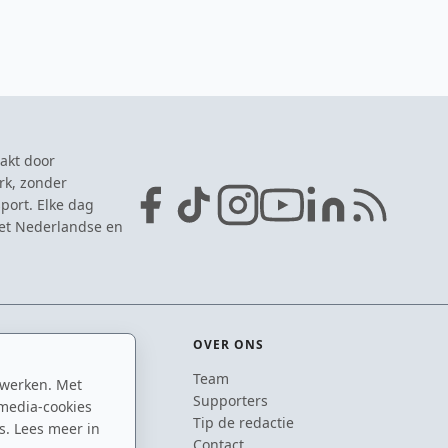
akt door
rk, zonder
port. Elke dag
het Nederlandse en
OVER ONS
Team
 werken. Met
ton
Supporters
media-cookies
n
Tip de redactie
s. Lees meer in
inton
Contact