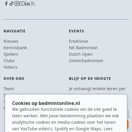
NAVIGATIE
EVENTS
Nieuws
Eredivisie
Kennisbank
NK Badminton
Spelers
Dutch Open
Clubs
Zomerbadminton
Video's
OVER ONS
BLIJF OP DE HOOGTE
Team
Je ontvangt enkele keren per
Supporters
jaar een e-mail met het
Tip de redactie
laatste badmintonnieuws.
Cookies op badmintonline.nl
Contact
We gebruiken functionele cookies om de site goed te
E-mailadres
laten werken. Met jouw toestemming plaatsen we ook
analytische cookies en media-cookies voor het tonen
aanmelden
van YouTube-video's, Spotify en Google Maps. Lees