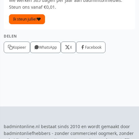
We werken 365 dagen per jaar aan badmintonnieuws.
Steun ons vanaf €0,01.
Ik steun jullie!
DELEN
Kopieer
WhatsApp
X
Facebook
badmintonline.nl bestaat sinds 2010 en wordt gemaakt door
badmintonliefhebbers - zonder commercieel oogmerk, zonder