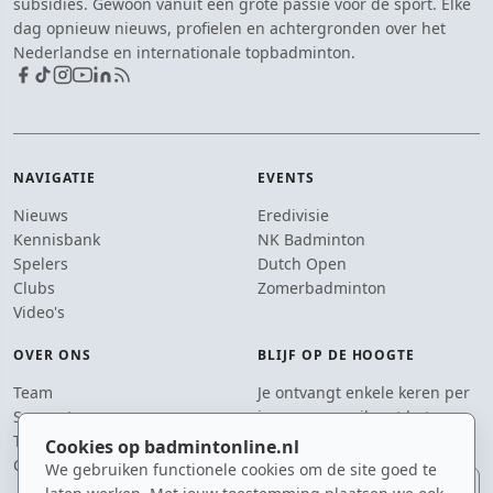
subsidies. Gewoon vanuit een grote passie voor de sport. Elke
dag opnieuw nieuws, profielen en achtergronden over het
Nederlandse en internationale topbadminton.
NAVIGATIE
EVENTS
Nieuws
Eredivisie
Kennisbank
NK Badminton
Spelers
Dutch Open
Clubs
Zomerbadminton
Video's
OVER ONS
BLIJF OP DE HOOGTE
Team
Je ontvangt enkele keren per
Supporters
jaar een e-mail met het
Tip de redactie
laatste badmintonnieuws.
Cookies op badmintonline.nl
Contact
We gebruiken functionele cookies om de site goed te
E-mailadres