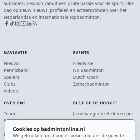
subsidies. Gewoon vanuit een grote passie voor de sport. Elke
dag opnieuw nieuws, profielen en achtergronden over het
Nederlandse en internationale topbadminton.
NAVIGATIE
EVENTS
Nieuws
Eredivisie
Kennisbank
NK Badminton
Spelers
Dutch Open
Clubs
Zomerbadminton
Video's
OVER ONS
BLIJF OP DE HOOGTE
Team
Je ontvangt enkele keren per
Supporters
jaar een e-mail met het
Tip de redactie
laatste badmintonnieuws.
Cookies op badmintonline.nl
Contact
We gebruiken functionele cookies om de site goed te
E-mailadres