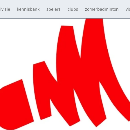
ivisie
kennisbank
spelers
clubs
zomerbadminton
vi