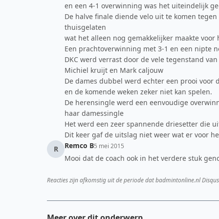
en een 4-1 overwinning was het uiteindelijk g
De halve finale diende velo uit te komen tegen
thuisgelaten
wat het alleen nog gemakkelijker maakte voo
Een prachtoverwinning met 3-1 en een nipte n
DKC werd verrast door de vele tegenstand van
Michiel kruijt en Mark caljouw
De dames dubbel werd echter een prooi voor 
en de komende weken zeker niet kan spelen.
De herensingle werd een eenvoudige overwinni
haar damessingle
Het werd een zeer spannende driesetter die uit
Dit keer gaf de uitslag niet weer wat er voor 
Remco B
5 mei 2015
R
Mooi dat de coach ook in het verdere stuk gen
Reacties zijn afkomstig uit de periode dat badmintonline.nl Disqus
Meer over dit onderwerp