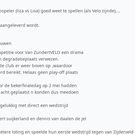
peler (liza vs Lisa) goed weet te spellen (als Velo zijnde)....
l aangeleverd wordt.
rouwen
petitie voor Van ZundertVELO een drama
en degradatieplaats verwezen.
p de club er weer boven op ,waardoor
erd bereikt. Helaas geen play-off plaats
or de bekerfinaledag op 2 mei hadden
te acht geplaatst n konden dus meedoen
gelukkig met direct een wedstrijd
ert suijkerland en dennis van daalen de jel
ere loting en speelde hun eerste wedstrijd tegen van Zijderveld