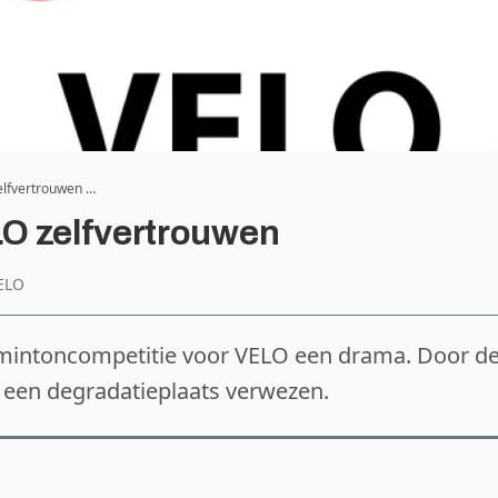
elfvertrouwen …
O zelfvertrouwen
VELO
mintoncompetitie voor VELO een drama. Door d
r een degradatieplaats verwezen.