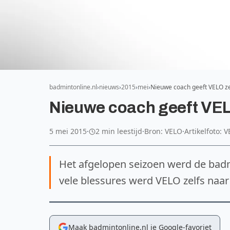
badmintonline.nl
nieuws
2015
mei
Nieuwe coach geeft VELO z
Nieuwe coach geeft VEL
5 mei 2015
·
2 min leestijd
·
Bron: VELO
·
Artikelfoto: 
Het afgelopen seizoen werd de bad
vele blessures werd VELO zelfs naa
Maak badmintonline.nl je Google-favoriet