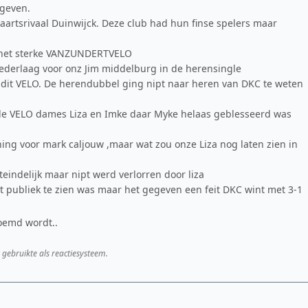
egeven.
 aartsrivaal Duinwijck. Deze club had hun finse spelers maar
r het sterke VANZUNDERTVELO
ederlaag voor onz Jim middelburg in de herensingle
 dit VELO. De herendubbel ging nipt naar heren van DKC te weten
de VELO dames Liza en Imke daar Myke helaas geblesseerd was
ng voor mark caljouw ,maar wat zou onze Liza nog laten zien in
eindelijk maar nipt werd verlorren door liza
het publiek te zien was maar het gegeven een feit DKC wint met 3-1
oemd wordt..
 gebruikte als reactiesysteem.