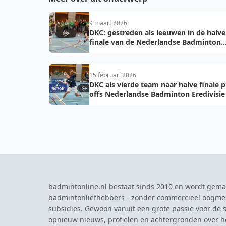
9 maart 2026
DKC: gestreden als leeuwen in de halve
finale van de Nederlandse Badminton
Eredivisie
15 februari 2026
DKC als vierde team naar halve finale p
offs Nederlandse Badminton Eredivisie
badmintonline.nl bestaat sinds 2010 en wordt gema
badmintonliefhebbers - zonder commercieel oogme
subsidies. Gewoon vanuit een grote passie voor de s
opnieuw nieuws, profielen en achtergronden over 