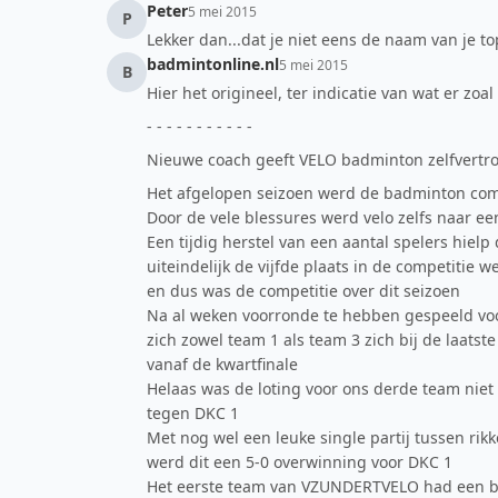
Peter
5 mei 2015
P
Lekker dan...dat je niet eens de naam van je tops
badmintonline.nl
5 mei 2015
B
Hier het origineel, ter indicatie van wat er zoa
- - - - - - - - - - -
Nieuwe coach geeft VELO badminton zelfvert
Het afgelopen seizoen werd de badminton com
Door de vele blessures werd velo zelfs naar e
Een tijdig herstel van een aantal spelers hiel
uiteindelijk de vijfde plaats in de competitie w
en dus was de competitie over dit seizoen
Na al weken voorronde te hebben gespeeld vo
zich zowel team 1 als team 3 zich bij de laats
vanaf de kwartfinale
Helaas was de loting voor ons derde team niet 
tegen DKC 1
Met nog wel een leuke single partij tussen rikk
werd dit een 5-0 overwinning voor DKC 1
Het eerste team van VZUNDERTVELO had een bet