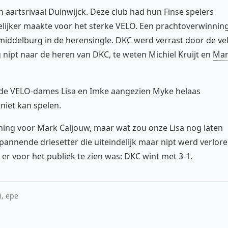
 aartsrivaal Duinwijck. Deze club had hun Finse spelers
lijker maakte voor het sterke VELO. Een prachtoverwinnin
middelburg in de herensingle. DKC werd verrast door de ve
nipt naar de heren van DKC, te weten Michiel Kruijt en
Mar
 de VELO-dames Lisa en Imke aangezien Myke helaas
iet kan spelen.
ing voor Mark Caljouw, maar wat zou onze Lisa nog laten
pannende driesetter die uiteindelijk maar nipt werd verlor
t er voor het publiek te zien was: DKC wint met 3-1.
i, epe