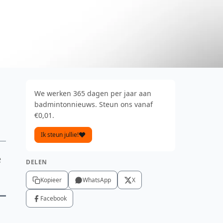
We werken 365 dagen per jaar aan
badmintonnieuws. Steun ons vanaf
€0,01.
Ik steun jullie!
e
DELEN
Kopieer
WhatsApp
X
Facebook