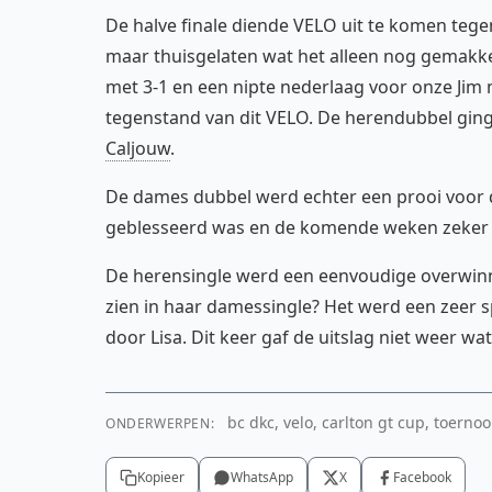
De halve finale diende VELO uit te komen tegen
maar thuisgelaten wat het alleen nog gemakke
met 3-1 en een nipte nederlaag voor onze Jim 
tegenstand van dit VELO. De herendubbel ging 
Caljouw
.
De dames dubbel werd echter een prooi voor
geblesseerd was en de komende weken zeker n
De herensingle werd een eenvoudige overwinn
zien in haar damessingle? Het werd een zeer s
door Lisa. Dit keer gaf de uitslag niet weer wa
bc dkc, velo, carlton gt cup, toernoo
ONDERWERPEN:
Kopieer
WhatsApp
X
Facebook