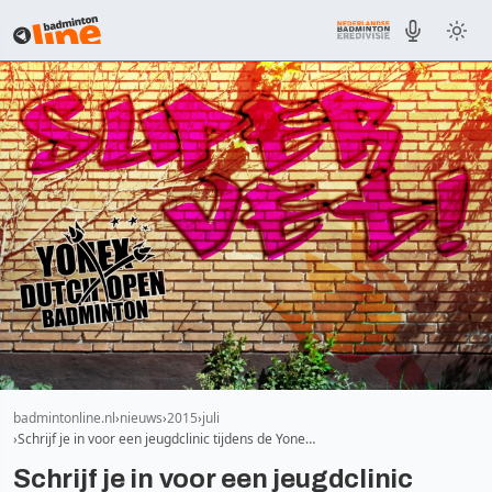
badmintonline.nl
nieuws
2015
juli
Schrijf je in voor een jeugdclinic tijdens de Yone…
Schrijf je in voor een jeugdclinic