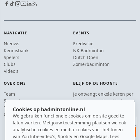
NAVIGATIE
EVENTS
Nieuws
Eredivisie
Kennisbank
NK Badminton
Spelers
Dutch Open
Clubs
Zomerbadminton
Video's
OVER ONS
BLIJF OP DE HOOGTE
Team
Je ontvangt enkele keren per
Supporters
jaar een e-mail met het
Tip de redactie
laatste badmintonnieuws.
Cookies op badmintonline.nl
Contact
We gebruiken functionele cookies om de site goed te
E-mailadres
laten werken. Met jouw toestemming plaatsen we ook
analytische cookies en media-cookies voor het tonen
aanmelden
van YouTube-video's, Spotify en Google Maps. Lees