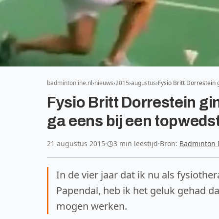
badmintonline.nl
nieuws
2015
augustus
Fysio Britt Dorrestei
Fysio Britt Dorrestein 
ga eens bij een topwedstr
21 augustus 2015
·
3 min leestijd
·
Bron:
Badminton 
In de vier jaar dat ik nu als fysio
Papendal, heb ik het geluk gehad da
mogen werken.