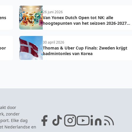
26 juni 2026
dens
Van Yonex Dutch Open tot NK: alle
hoogtepunten van het seizoen 2026-2027
op een rij
30 april 2026
oor
Thomas & Uber Cup Finals: Zweden krijgt
badmintonles van Korea
akt door
rk, zonder
port. Elke dag
het Nederlandse en