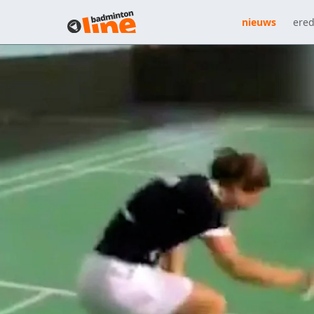
nieuws
ered