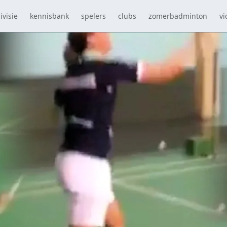
ivisie
kennisbank
spelers
clubs
zomerbadminton
vi