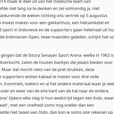
014 maak ik deel uit van het medische team van
fde niet lang na te denken en zei volmondig ja, niet
Gedurende de weken richting ons vertrek op 5 augustus
op moest maken voor een gekkenhuis, een heksenketel en
é sport in Indonesië en de supporters gaan helemaal uit h
 de Indonesian Open, twee maanden geleden, schijnt het o
gingen dat de Istora Senayan Sport Arena -welke in 1962 is
tverkocht, zaten de houten bankjes die plaats bieden voor
 Maar dat mocht niets van de pret drukken, deze
supporters wisten kabaal te maken voor drie volle
, trommels, toeters en al het andere materiaal waar je vee
ver en weer van de ene kant van de hal naar de andere.
boe' tijdens elke slag in hun wedstrijd tegen een Indo, waar
eah', met een snelheid soms nog sneller dan een
peelde niet tegen een Indo, dan kon je soms ook rekenen op