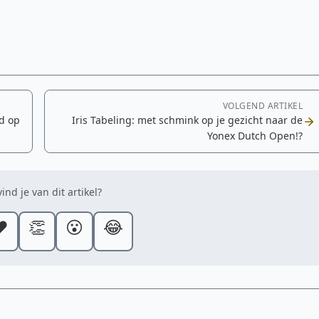
VOLGEND ARTIKEL
d op
Iris Tabeling: met schmink op je gezicht naar de
Yonex Dutch Open!?
ind je van dit artikel?
️
👏
😮
😂