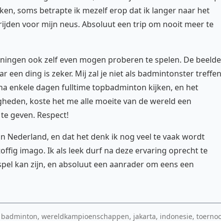
ken, soms betrapte ik mezelf erop dat ik langer naar het
ijden voor mijn neus. Absoluut een trip om nooit meer te
rainingen ook zelf even mogen proberen te spelen. De beeld
r een ding is zeker. Mij zal je niet als badmintonster treffe
 na enkele dagen fulltime topbadminton kijken, en het
gheden, koste het me alle moeite van de wereld een
 te geven. Respect!
 in Nederland, en dat het denk ik nog veel te vaak wordt
ffig imago. Ik als leek durf na deze ervaring oprecht te
pel kan zijn, en absoluut een aanrader om eens een
k, badminton, wereldkampioenschappen, jakarta, indonesie, toernoo