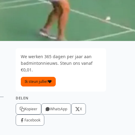
We werken 365 dagen per jaar aan
:
badmintonnieuws. Steun ons vanaf
€0,01.
Ik steun jullie!
DELEN
Kopieer
WhatsApp
X
Facebook