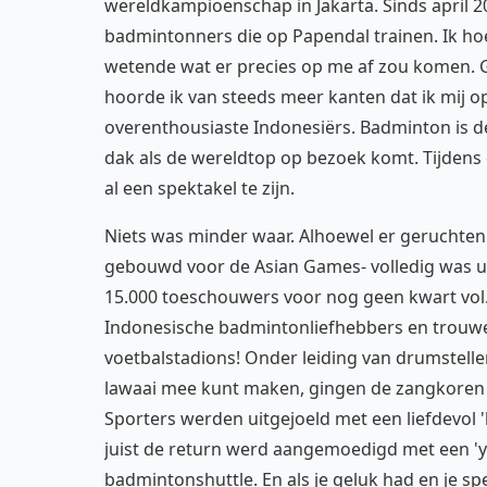
wereldkampioenschap in Jakarta. Sinds april 2
badmintonners die op Papendal trainen. Ik hoe
wetende wat er precies op me af zou komen. 
hoorde ik van steeds meer kanten dat ik mij 
overenthousiaste Indonesiërs. Badminton is d
dak als de wereldtop op bezoek komt. Tijdens
al een spektakel te zijn.
Niets was minder waar. Alhoewel er geruchten 
gebouwd voor de Asian Games- volledig was ui
15.000 toeschouwers voor nog geen kwart vol.
Indonesische badmintonliefhebbers en trouwe 
voetbalstadions! Onder leiding van drumstellen
lawaai mee kunt maken, gingen de zangkoren o
Sporters werden uitgejoeld met een liefdevol '
juist de return werd aangemoedigd met een 'y
badmintonshuttle. En als je geluk had en je s