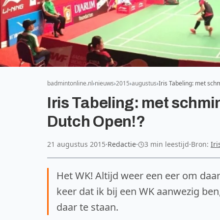
badmintonline.nl
nieuws
2015
augustus
Iris Tabeling: met sch
Iris Tabeling: met schmi
Dutch Open!?
21 augustus 2015
·
Redactie
·
3 min leestijd
·
Bron:
Ir
Het WK! Altijd weer een eer om daar
keer dat ik bij een WK aanwezig ben
daar te staan.