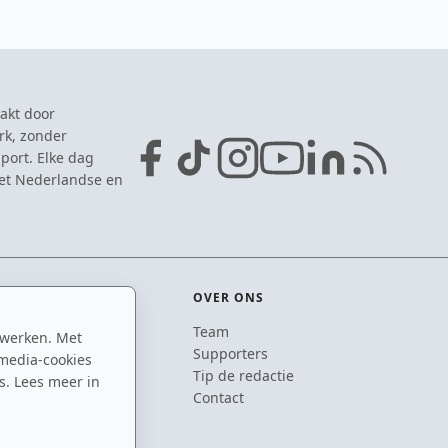
akt door
rk, zonder
port. Elke dag
het Nederlandse en
OVER ONS
Team
 werken. Met
ton
Supporters
media-cookies
n
Tip de redactie
s. Lees meer in
inton
Contact