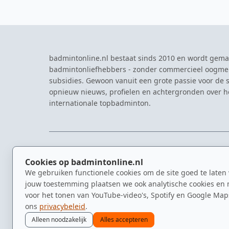
badmintonline.nl bestaat sinds 2010 en wordt gema
badmintonliefhebbers - zonder commercieel oogme
subsidies. Gewoon vanuit een grote passie voor de s
opnieuw nieuws, profielen en achtergronden over 
internationale topbadminton.
NAVIGATIE
EVENTS
Cookies op badmintonline.nl
Nieuws
Eredivisie
We gebruiken functionele cookies om de site goed te laten
Kennisbank
NK Badmin
jouw toestemming plaatsen we ook analytische cookies en 
Spelers
Dutch Ope
voor het tonen van YouTube-video's, Spotify en Google Map
Clubs
Zomerbadm
ons
privacybeleid
.
Video's
Alleen noodzakelijk
Alles accepteren