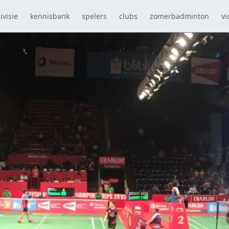
ivisie
kennisbank
spelers
clubs
zomerbadminton
vi