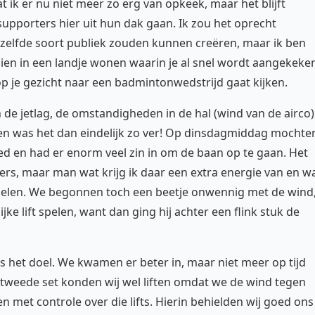
t ik er nu niet meer zo erg van opkeek, maar het blijft
upporters hier uit hun dak gaan. Ik zou het oprecht
 zelfde soort publiek zouden kunnen creëren, maar ik ben
ien in een landje wonen waarin je al snel wordt aangekeke
op je gezicht naar een badmintonwedstrijd gaat kijken.
 jetlag, de omstandigheden in de hal (wind van de airco)
en was het dan eindelijk zo ver! Op dinsdagmiddag mochte
ed en had er enorm veel zin in om de baan op te gaan. Het
ers, maar man wat krijg ik daar een extra energie van en w
spelen. We begonnen toch een beetje onwennig met de wind
jke lift spelen, want dan ging hij achter een flink stuk de
 het doel. We kwamen er beter in, maar niet meer op tijd
 tweede set konden wij wel liften omdat we de wind tegen
met controle over die lifts. Hierin behielden wij goed ons