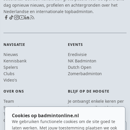
dag opnieuw nieuws, profielen en achtergronden over het
Nederlandse en internationale topbadminton.
NAVIGATIE
EVENTS
Nieuws
Eredivisie
Kennisbank
NK Badminton
Spelers
Dutch Open
Clubs
Zomerbadminton
Video's
OVER ONS
BLIJF OP DE HOOGTE
Team
Je ontvangt enkele keren per
Supporters
jaar een e-mail met het
Tip de redactie
laatste badmintonnieuws.
Cookies op badmintonline.nl
Contact
We gebruiken functionele cookies om de site goed te
E-mailadres
laten werken. Met jouw toestemming plaatsen we ook