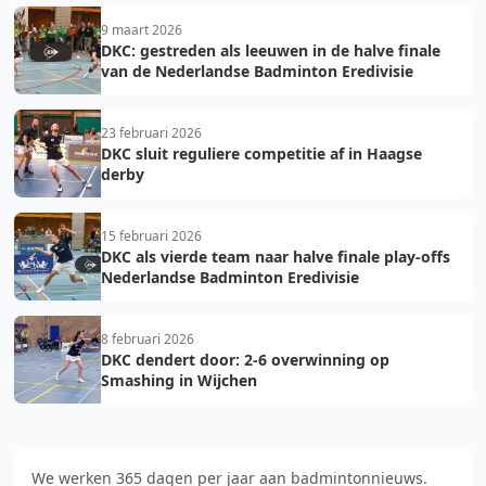
9 maart 2026
DKC: gestreden als leeuwen in de halve finale
van de Nederlandse Badminton Eredivisie
23 februari 2026
DKC sluit reguliere competitie af in Haagse
derby
15 februari 2026
DKC als vierde team naar halve finale play-offs
Nederlandse Badminton Eredivisie
8 februari 2026
DKC dendert door: 2-6 overwinning op
Smashing in Wijchen
We werken 365 dagen per jaar aan badmintonnieuws.