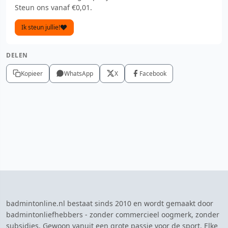
Steun ons vanaf €0,01.
Ik steun jullie!
DELEN
Kopieer
WhatsApp
X
Facebook
badmintonline.nl bestaat sinds 2010 en wordt gemaakt door
badmintonliefhebbers - zonder commercieel oogmerk, zonder
subsidies. Gewoon vanuit een grote passie voor de sport. Elke