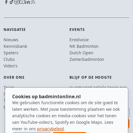
NAVIGATIE
EVENTS
Nieuws
Eredivisie
Kennisbank
NK Badminton
Spelers
Dutch Open
Clubs
Zomerbadminton
Video's
OVER ONS
BLIJF OP DE HOOGTE
Team
Je ontvangt enkele keren per
Supporters
jaar een e-mail met het
Cookies op badmintonline.nl
Tip de redactie
laatste badmintonnieuws.
We gebruiken functionele cookies om de site goed te
Contact
laten werken. Met jouw toestemming plaatsen we ook
E-mailadres
analytische cookies en media-cookies voor het tonen
van YouTube-video's, Spotify en Google Maps. Lees
aanmelden
meer in ons
privacybeleid
.