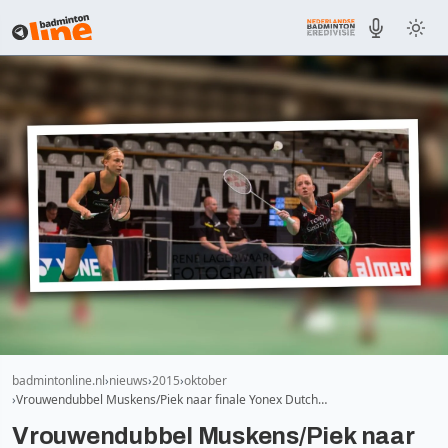
badmintonline.nl
nieuws
2015
oktober
Vrouwendubbel Muskens/Piek naar finale Yonex Dutch…
Vrouwendubbel Muskens/Piek naar