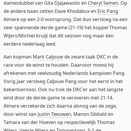
damesdubbel van Gita Djajawasito en
Cheryl Seinen
. Op
de andere baan zetten Dave Khodabux en
Eric Pang
Almere op een 2-0 voorsprong. Dat duo versloeg na een
zeer spannende derde game (21-19) het koppel Thomas
Wijers/Michiel Kruijt dat dit seizoen nog maar één
eerdere nederlaag leed.
Aan kopman
Mark Caljouw
de zware taak DKC in de
race voor de winst te houden. Daarvoor moest hij
afrekenen met veelvoudig Nederlands kampioen Pang.
Vorig jaar versloeg Caljouw Pang voor het eerst in het
bekertoernooi. Ook nu trok de DKC'er aan het langste
eind door de derde game te veroveren met 21-14.
Almere verzekerde zich daarna alsnog van de zege,
door winst van
Justin Teeuwen
, Manon Sibbald en
Tamara van der Hoeven op respectievelijk Thomas
Wijers, Veerle Wijers en Tirtosentono. 5-1 de