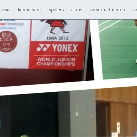
ivisie
kennisbank
spelers
clubs
zomerbadminton
vi