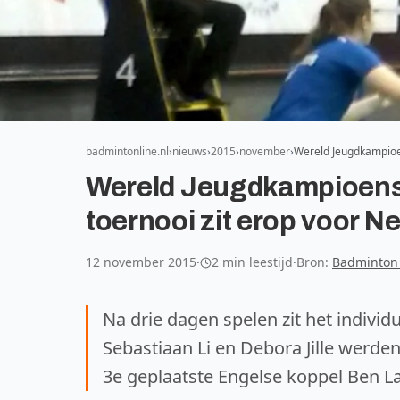
badmintonline.nl
nieuws
2015
november
Wereld Jeugdkampioe
Wereld Jeugdkampioens
toernooi zit erop voor N
12 november 2015
·
2 min leestijd
·
Bron:
Badminton
Na drie dagen spelen zit het indivi
Sebastiaan Li en Debora Jille werde
3e geplaatste Engelse koppel Ben La