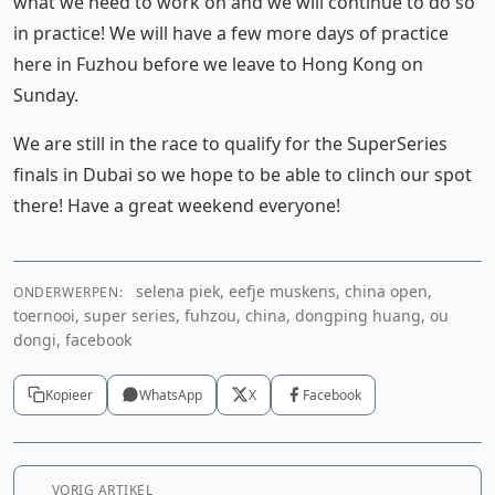
what we need to work on and we will continue to do so
in practice! We will have a few more days of practice
here in Fuzhou before we leave to Hong Kong on
Sunday.
We are still in the race to qualify for the SuperSeries
finals in Dubai so we hope to be able to clinch our spot
there! Have a great weekend everyone!
selena piek, eefje muskens, china open,
ONDERWERPEN:
toernooi, super series, fuhzou, china, dongping huang, ou
dongi, facebook
Kopieer
WhatsApp
X
Facebook
VORIG ARTIKEL