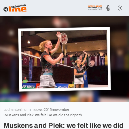
badmintonline.nl
nieuws
2015
november
Muskens and Piek: we felt like we did the right th…
Muskens and Piek: we felt like we did