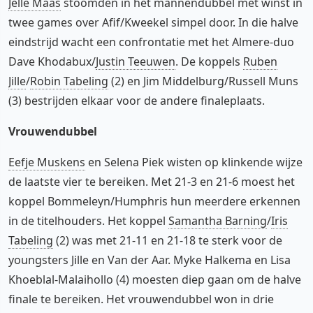
Jelle Maas
stoomden in het mannendubbel met winst in
twee games over Afif/Kweekel simpel door. In die halve
eindstrijd wacht een confrontatie met het Almere-duo
Dave Khodabux/
Justin Teeuwen
. De koppels
Ruben
Jille
/
Robin Tabeling
(2) en Jim Middelburg/Russell Muns
(3) bestrijden elkaar voor de andere finaleplaats.
Vrouwendubbel
Eefje Muskens
en Selena Piek wisten op klinkende wijze
de laatste vier te bereiken. Met 21-3 en 21-6 moest het
koppel Bommeleyn/Humphris hun meerdere erkennen
in de titelhouders. Het koppel
Samantha Barning
/
Iris
Tabeling
(2) was met 21-11 en 21-18 te sterk voor de
youngsters Jille en Van der Aar. Myke Halkema en Lisa
Khoeblal-Malaihollo (4) moesten diep gaan om de halve
finale te bereiken. Het vrouwendubbel won in drie