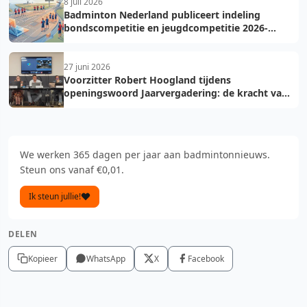
8 juli 2026
Badminton Nederland publiceert indeling
bondscompetitie en jeugdcompetitie 2026-
2027: voorkom fouten bij teamopgave
27 juni 2026
Voorzitter Robert Hoogland tijdens
openingswoord Jaarvergadering: de kracht van
vooruit
We werken 365 dagen per jaar aan badmintonnieuws.
Steun ons vanaf €0,01.
Ik steun jullie!
DELEN
Kopieer
WhatsApp
X
Facebook