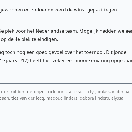
a gewonnen en zodoende werd de winst gepakt tegen
5e plek voor het Nederlandse team. Mogelijk hadden we ee
p de 4e plek te eindigen.
dag toch nog een goed gevoel over het toernooi. Dit jonge
x 1e jaars U17) heeft hier zeker een mooie ervaring opgedaa
!
rijk, robbert de keijzer, rick prins, aire sur la lys, imke van der aar,
 baan, ties van der lecq, madouc linders, debora linders, alyssa