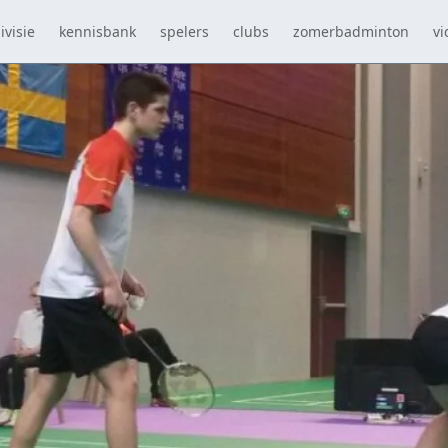
ivisie
kennisbank
spelers
clubs
zomerbadminton
vi