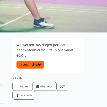
We werken 365 dagen per jaar aan
badmintonnieuws. Steun ons vanaf
€0,01.
Ik steun jullie!
DELEN
d
Kopieer
WhatsApp
X
Facebook