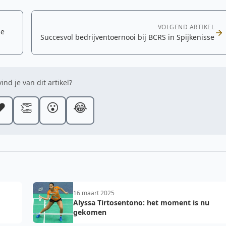
VOLGEND ARTIKEL
se
Succesvol bedrijventoernooi bij BCRS in Spijkenisse
ind je van dit artikel?
️
👏
😮
😂
16 maart 2025
Alyssa Tirtosentono: het moment is nu
gekomen