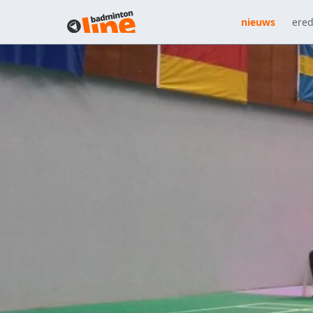
nieuws
ered