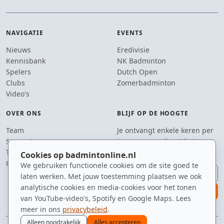
NAVIGATIE
EVENTS
Nieuws
Eredivisie
Kennisbank
NK Badminton
Spelers
Dutch Open
Clubs
Zomerbadminton
Video's
OVER ONS
BLIJF OP DE HOOGTE
Team
Je ontvangt enkele keren per
Supporters
jaar een e-mail met het
Tip de redactie
laatste badmintonnieuws.
Cookies op badmintonline.nl
Contact
We gebruiken functionele cookies om de site goed te
E-mailadres
laten werken. Met jouw toestemming plaatsen we ook
analytische cookies en media-cookies voor het tonen
aanmelden
van YouTube-video's, Spotify en Google Maps. Lees
meer in ons
privacybeleid
.
Alleen noodzakelijk
Alles accepteren