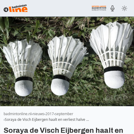
badmintonline.nl
nieuws
2017
september
Soraya de Visch Eijbergen haalt en verliest halve …
Soraya de Visch Eijbergen haalt en